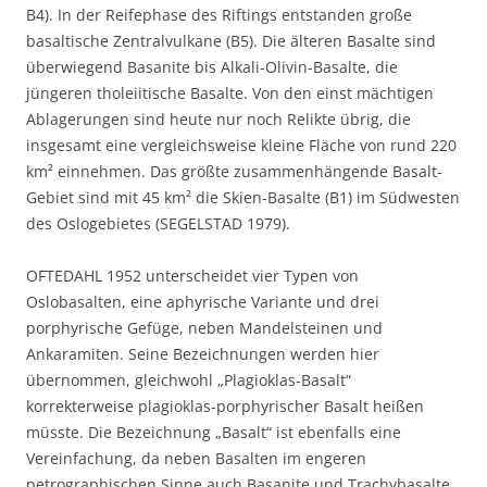
B4). In der Reifephase des Riftings entstanden große
basaltische Zentralvulkane (B5). Die älteren Basalte sind
überwiegend Basanite bis Alkali-Olivin-Basalte, die
jüngeren tholeiitische Basalte. Von den einst mächtigen
Ablagerungen sind heute nur noch Relikte übrig, die
insgesamt eine vergleichsweise kleine Fläche von rund 220
km² einnehmen. Das größte zusammenhängende Basalt-
Gebiet sind mit 45 km² die Skien-Basalte (B1) im Südwesten
des Oslogebietes (SEGELSTAD 1979).
OFTEDAHL 1952 unterscheidet vier Typen von
Oslobasalten, eine aphyrische Variante und drei
porphyrische Gefüge, neben Mandelsteinen und
Ankaramiten. Seine Bezeichnungen werden hier
übernommen, gleichwohl „Plagioklas-Basalt“
korrekterweise plagioklas-porphyrischer Basalt heißen
müsste. Die Bezeichnung „Basalt“ ist ebenfalls eine
Vereinfachung, da neben Basalten im engeren
petrographischen Sinne auch Basanite und Trachybasalte