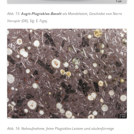
Abb. 15:
Augit-Plagioklas-Basalt
als Mandelstein, Geschiebe von Norre
Vorupör (DK), Slg. E. Figaj.
Abb. 16: Nahaufnahme, feine Plagioklas-Leisten und säulenförmige