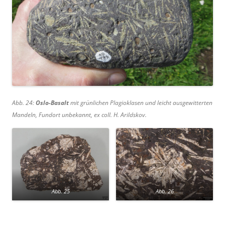
Abb. 24:
Oslo-Basalt
mit grünlichen Plagioklasen und leicht ausgewitterten
Mandeln, Fundort unbekannt, ex coll. H. Arildskov.
Abb. 25
Abb. 26