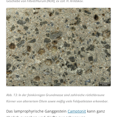
Geschiebe von Filtvet/Hurum (NOR), ex coll. H. Arildskov.
Abb. 13: In der feinkörnigen Grundmasse sind zahlreiche rötlichbraune
Körner von alteriertem Olivin sowie mäßig viele Feldpatleisten erkennbar.
Das lamprophyrische Ganggestein
Camptonit
kann ganz