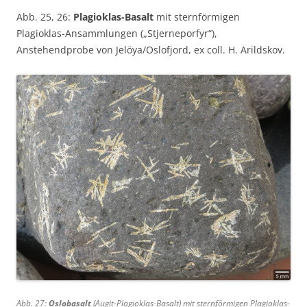
Abb. 25, 26:
Plagioklas-Basalt
mit sternförmigen
Plagioklas-Ansammlungen („Stjerneporfyr“),
Anstehendprobe von Jelöya/Oslofjord, ex coll. H. Arildskov.
Abb. 27:
Oslobasalt
(Augit-Plagioklas-Basalt) mit sternförmigen Plagioklas-