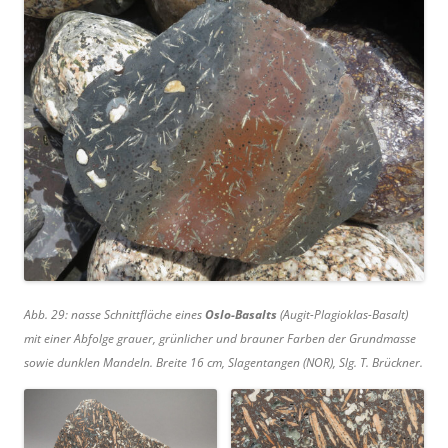
Abb. 29: nasse Schnittfläche eines
Oslo-Basalts
(Augit-Plagioklas-Basalt)
mit einer Abfolge grauer, grünlicher und brauner Farben der Grundmasse
sowie dunklen Mandeln. Breite 16 cm, Slagentangen (NOR), Slg. T. Brückner.