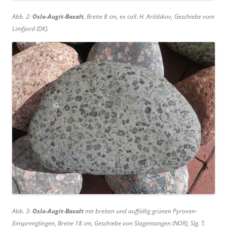
Abb. 2:
Oslo-Augit-Basalt
, Breite 8 cm, ex coll. H. Arildskov, Geschiebe vom
Limfjord (DK).
Abb. 3:
Oslo-Augit-Basalt
mit breiten und auffällig grünen Pyroxen-
Einsprenglingen, Breite 18 cm, Geschiebe von Slagentangen (NOR), Slg. T.