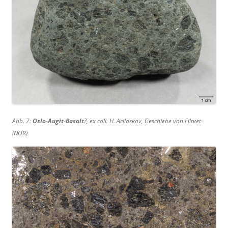
Abb. 7:
Oslo-Augit-Basalt
?, ex coll. H. Arildskov, Geschiebe von Filtvet
(NOR).