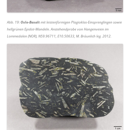
Abb. 19:
Oslo-Basalt
mit leistenförmigen Plagioklas-Einsprenglingen sowie
hellgrünen Epidot-Mandeln. Anstehendprobe von Hangenveien im
Lommedalen (NOR), N59.96711, E10.50633, M. Bräunlich leg. 2012.