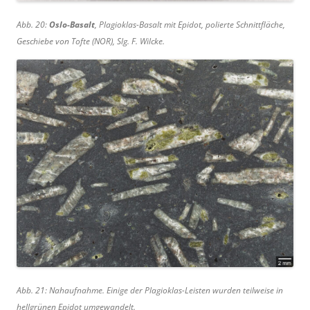
Abb. 20:
Oslo-Basalt
, Plagioklas-Basalt mit Epidot, polierte Schnittfläche,
Geschiebe von Tofte (NOR), Slg. F. Wilcke.
Abb. 21: Nahaufnahme. Einige der Plagioklas-Leisten wurden teilweise in
hellgrünen Epidot umgewandelt.