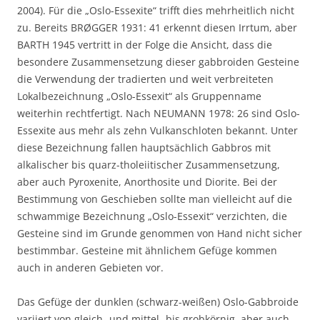
2004). Für die „Oslo-Essexite“ trifft dies mehrheitlich nicht
zu. Bereits BRØGGER 1931: 41 erkennt diesen Irrtum, aber
BARTH 1945 vertritt in der Folge die Ansicht, dass die
besondere Zusammensetzung dieser gabbroiden Gesteine
die Verwendung der tradierten und weit verbreiteten
Lokalbezeichnung „Oslo-Essexit“ als Gruppenname
weiterhin rechtfertigt. Nach NEUMANN 1978: 26 sind Oslo-
Essexite aus mehr als zehn Vulkanschloten bekannt. Unter
diese Bezeichnung fallen hauptsächlich Gabbros mit
alkalischer bis quarz-tholeiitischer Zusammensetzung,
aber auch Pyroxenite, Anorthosite und Diorite. Bei der
Bestimmung von Geschieben sollte man vielleicht auf die
schwammige Bezeichnung „Oslo-Essexit“ verzichten, die
Gesteine sind im Grunde genommen von Hand nicht sicher
bestimmbar. Gesteine mit ähnlichem Gefüge kommen
auch in anderen Gebieten vor.
Das Gefüge der dunklen (schwarz-weißen) Oslo-Gabbroide
variiert von gleich- und mittel- bis grobkörnig, aber auch