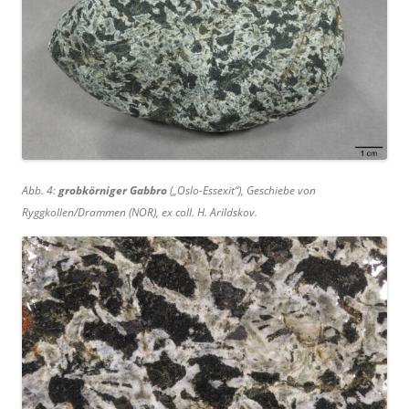
Abb. 4:
grobkörniger Gabbro
(„Oslo-Essexit“), Geschiebe von
Ryggkollen/Drammen (NOR), ex coll. H. Arildskov.