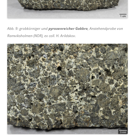
Abb. 9: grobkörniger und
pyroxenreicher Gabbro
, Anstehendprobe von
Ramviksholmen (NOR), ex coll. H. Arildskov.