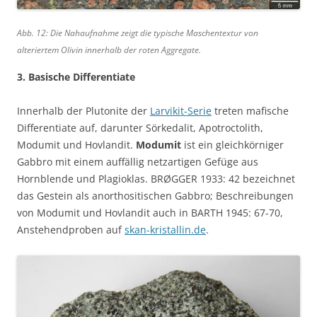
Abb. 12: Die Nahaufnahme zeigt die typische Maschentextur von
alteriertem Olivin innerhalb der roten Aggregate.
3. Basische Differentiate
Innerhalb der Plutonite der
Larvikit-Serie
treten mafische
Differentiate auf, darunter Sörkedalit, Apotroctolith,
Modumit und Hovlandit.
Modumit
ist ein gleichkörniger
Gabbro mit einem auffällig netzartigen Gefüge aus
Hornblende und Plagioklas. BRØGGER 1933: 42 bezeichnet
das Gestein als anorthositischen Gabbro; Beschreibungen
von Modumit und Hovlandit auch in BARTH 1945: 67-70,
Anstehendproben auf
skan-kristallin.de
.