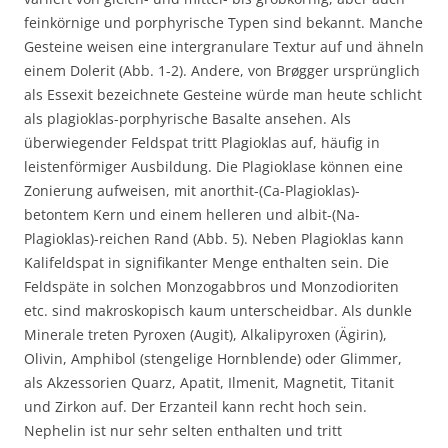
feinkörnige und porphyrische Typen sind bekannt. Manche
Gesteine weisen eine intergranulare Textur auf und ähneln
einem Dolerit (Abb. 1-2). Andere, von Brøgger ursprünglich
als Essexit bezeichnete Gesteine würde man heute schlicht
als plagioklas-porphyrische Basalte ansehen. Als
überwiegender Feldspat tritt Plagioklas auf, häufig in
leistenförmiger Ausbildung. Die Plagioklase können eine
Zonierung aufweisen, mit anorthit-(Ca-Plagioklas)-
betontem Kern und einem helleren und albit-(Na-
Plagioklas)-reichen Rand (Abb. 5). Neben Plagioklas kann
Kalifeldspat in signifikanter Menge enthalten sein. Die
Feldspäte in solchen Monzogabbros und Monzodioriten
etc. sind makroskopisch kaum unterscheidbar. Als dunkle
Minerale treten Pyroxen (Augit), Alkalipyroxen (Ägirin),
Olivin, Amphibol (stengelige Hornblende) oder Glimmer,
als Akzessorien Quarz, Apatit, Ilmenit, Magnetit, Titanit
und Zirkon auf. Der Erzanteil kann recht hoch sein.
Nephelin ist nur sehr selten enthalten und tritt