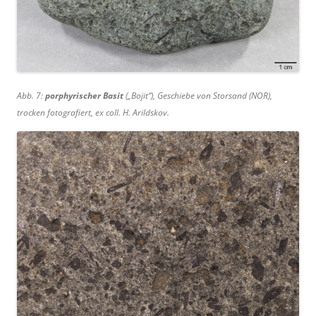
Abb. 7:
porphyrischer Basit
(„Bojit“), Geschiebe von Storsand (NOR),
trocken fotografiert, ex coll. H. Arildskov.