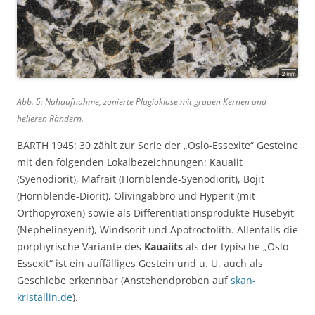
Abb. 5: Nahaufnahme, zonierte Plagioklase mit grauen Kernen und
helleren Rändern.
BARTH 1945: 30 zählt zur Serie der „Oslo-Essexite“ Gesteine
mit den folgenden Lokalbezeichnungen: Kauaiit
(Syenodiorit), Mafrait (Hornblende-Syenodiorit), Bojit
(Hornblende-Diorit), Olivingabbro und Hyperit (mit
Orthopyroxen) sowie als Differentiationsprodukte Husebyit
(Nephelinsyenit), Windsorit und Apotroctolith. Allenfalls die
porphyrische Variante des
Kauaiits
als der typische „Oslo-
Essexit“ ist ein auffälliges Gestein und u. U. auch als
Geschiebe erkennbar (Anstehendproben auf
skan-
kristallin.de
).