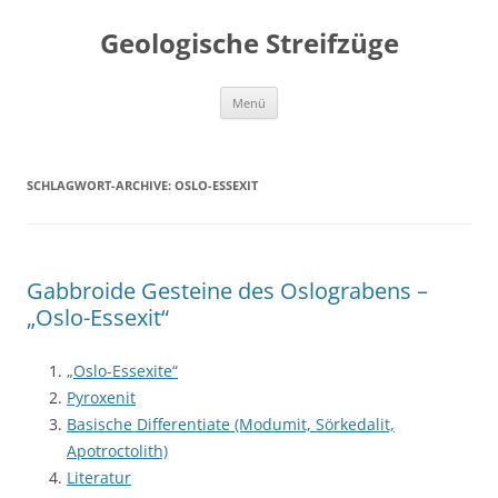
Geologische Streifzüge
Zum
Menü
Inhalt
springen
SCHLAGWORT-ARCHIVE:
OSLO-ESSEXIT
Gabbroide Gesteine des Oslograbens –
„Oslo-Essexit“
„Oslo-Essexite“
Pyroxenit
Basische Differentiate (Modumit, Sörkedalit,
Apotroctolith)
Literatur