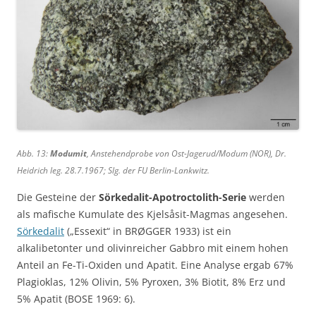
Abb. 13:
Modumit
, Anstehendprobe von Ost-Jagerud/Modum (NOR), Dr.
Heidrich leg. 28.7.1967; Slg. der FU Berlin-Lankwitz.
Die Gesteine der
Sörkedalit-Apotroctolith-Serie
werden
als mafische Kumulate des Kjelsåsit-Magmas angesehen.
Sörkedalit
(„Essexit“ in BRØGGER 1933) ist ein
alkalibetonter und olivinreicher Gabbro mit einem hohen
Anteil an Fe-Ti-Oxiden und Apatit. Eine Analyse ergab 67%
Plagioklas, 12% Olivin, 5% Pyroxen, 3% Biotit, 8% Erz und
5% Apatit (BOSE 1969: 6).