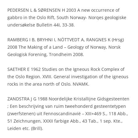
PEDERSEN L & SØRENSEN H 2003 A new occurrence of
gabbro in the Oslo Rift, South Norway- Norqes geologiske
undersøkelse Bulletin 44I, 33-38.
RAMBERG I B, BRYHNI I, NÖTTVEDT A, RANGNES K (Hrsg)
2008 The Making of a Land – Geology of Norway, Norsk
Geologisk Forening, Trondheim 2008.
SAETHER E 1962 Studies on the Igneous Rock Complex of
the Oslo Region. XVIII. General investigation of the igneous
rocks in the area north of Oslo. NVAMK.
ZANDSTRA J G 1988 Noordelijke Kristallijne Gidsgesteenten
; Een beschrijving van ruim tweehonderd gesteentetypen
(zwerfstenen) uit Fennoscandinavië – XIII+469 S., 118 Abb.,
51 Zeichnungen, XXXII farbige Abb., 43 Tab., 1 sep. Kte.,
Leiden etc. (Brill).