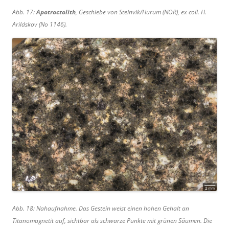
Abb. 17:
Apotroctolith
, Geschiebe von Steinvik/Hurum (NOR), ex coll. H.
Arildskov (No 1146).
Abb. 18: Nahaufnahme. Das Gestein weist einen hohen Gehalt an
Titanomagnetit auf, sichtbar als schwarze Punkte mit grünen Säumen. Die