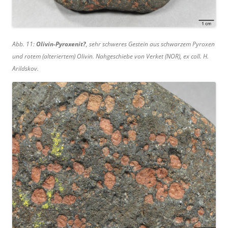
Abb. 11:
Olivin-Pyroxenit?
, sehr schweres Gestein aus schwarzem Pyroxen
und rotem (alteriertem) Olivin. Nahgeschiebe von Verket (NOR), ex coll. H.
Arildskov.