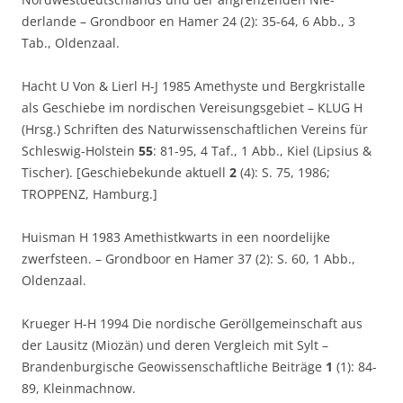
derlande – Grondboor en Hamer 24 (2): 35-64, 6 Abb., 3
Tab., Oldenzaal.
Hacht U Von & Lierl H-J 1985 Amethyste und Bergkristalle
als Geschiebe im nordischen Vereisungsgebiet – KLUG H
(Hrsg.) Schriften des Naturwissenschaftlichen Vereins für
Schleswig-Holstein
55
: 81-95, 4 Taf., 1 Abb., Kiel (Lipsius &
Tischer). [Geschiebekunde aktuell
2
(4): S. 75, 1986;
TROPPENZ, Hamburg.]
Huisman H 1983 Amethistkwarts in een noordelijke
zwerfsteen. – Grondboor en Hamer 37 (2): S. 60, 1 Abb.,
Oldenzaal.
Krueger H-H 1994 Die nordische Geröllgemeinschaft aus
der Lausitz (Miozän) und deren Vergleich mit Sylt –
Brandenburgische Geowissenschaftliche Beiträge
1
(1): 84-
89, Kleinmachnow.