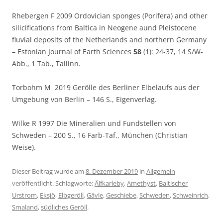
Rhebergen F 2009 Ordovician sponges (Porifera) and other
silicifications from Baltica in Neogene aund Pleistocene
fluvial deposits of the Netherlands and northern Germany
– Estonian Journal of Earth Sciences
58
(1): 24-37, 14 S/W-
Abb., 1 Tab., Tallinn.
Torbohm M 2019 Gerölle des Berliner Elbelaufs aus der
Umgebung von Berlin – 146 S., Eigenverlag.
Wilke R 1997 Die Mineralien und Fundstellen von
Schweden – 200 S., 16 Farb-Taf., München (Christian
Weise).
Dieser Beitrag wurde am
8. Dezember 2019
in
Allgemein
veröffentlicht. Schlagworte:
Älfkarleby
,
Amethyst
,
Baltischer
Urstrom
,
Eksjö
,
Elbgeröll
,
Gävle
,
Geschiebe
,
Schweden
,
Schweinrich
,
Smaland
,
südliches Geröll
.