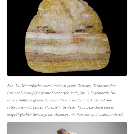
Abb. 14: Schnittfläche eines Amethyst-Jaspis-Gesteins, Geröll aus dem
Berliner Elbelauf (Kiesgrube Fresdorfer Heide, Slg. G. Engelhardt). Die
untere Hälfte zeigt eine feine Bandtextur aus Quarz, Amethyst und
rotbraunem bis gelbem Hornstein. Genieser 1955 bezeichnet diesen
erzgebirgischen Gerölltyp als „Amethyst mit Karneol- und Jaspisbändern“.