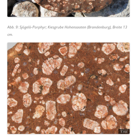
Abb. 9: Sjögelö-Porphyr; Kiesgrube Hohensaaten (Brandenburg), Breite 13
cm.