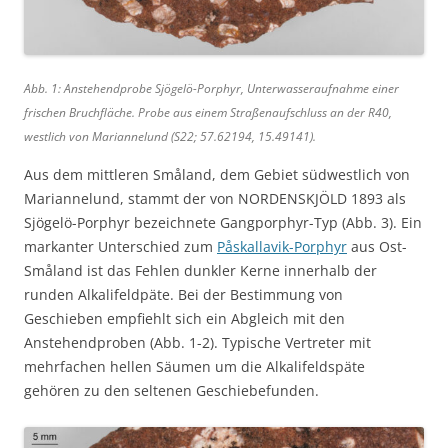
Abb. 1: Anstehendprobe Sjögelö-Porphyr, Unterwasseraufnahme einer
frischen Bruchfläche. Probe aus einem Straßenaufschluss an der R40,
westlich von Mariannelund (S22; 57.62194, 15.49141).
Aus dem mittleren Småland, dem Gebiet südwestlich von
Mariannelund, stammt der von NORDENSKJÖLD 1893 als
Sjögelö-Porphyr bezeichnete Gangporphyr-Typ (Abb. 3). Ein
markanter Unterschied zum
Påskallavik-Porphyr
aus Ost-
Småland ist das Fehlen dunkler Kerne innerhalb der
runden Alkalifeldpäte. Bei der Bestimmung von
Geschieben empfiehlt sich ein Abgleich mit den
Anstehendproben (Abb. 1-2). Typische Vertreter mit
mehrfachen hellen Säumen um die Alkalifeldspäte
gehören zu den seltenen Geschiebefunden.