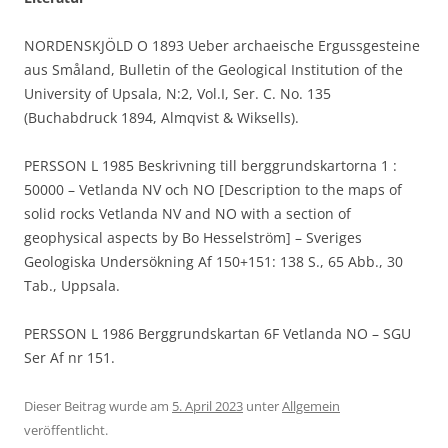
NORDENSKJÖLD O 1893 Ueber archaeische Ergussgesteine
aus Småland, Bulletin of the Geological Institution of the
University of Upsala, N:2, Vol.I, Ser. C. No. 135
(Buchabdruck 1894, Almqvist & Wiksells).
PERSSON L 1985 Beskrivning till berggrundskartorna 1 :
50000 – Vetlanda NV och NO [Description to the maps of
solid rocks Vetlanda NV and NO with a section of
geophysical aspects by Bo Hesselström] – Sveriges
Geologiska Undersökning Af 150+151: 138 S., 65 Abb., 30
Tab., Uppsala.
PERSSON L 1986 Berggrundskartan 6F Vetlanda NO – SGU
Ser Af nr 151.
Dieser Beitrag wurde am
5. April 2023
unter
Allgemein
veröffentlicht.