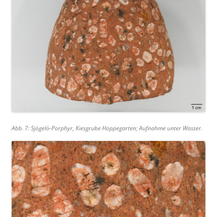
Abb. 7: Sjögelö-Porphyr, Kiesgrube Hoppegarten; Aufnahme unter Wasser.