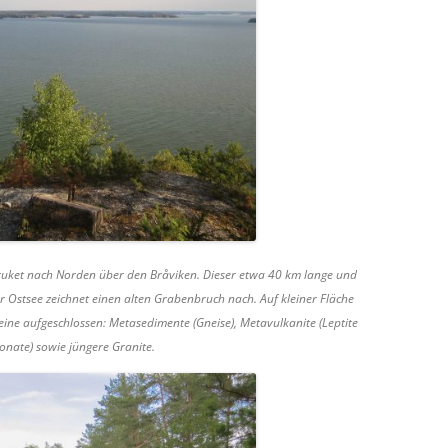
uket nach Norden über den Bråviken. Dieser etwa 40 km lange und
 Ostsee zeichnet einen alten Grabenbruch nach. Auf kleiner Fläche
eine aufgeschlossen: Metasedimente (Gneise), Metavulkanite (Leptite
onate) sowie jüngere Granite.