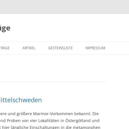
üge
Zum
Inhalt
TRÄGE
ARTIKEL
GESTEINSLISTE
IMPRESSUM
springen
ttelschweden
inere und größere Marmor-Vorkommen bekannt. Die
und Proben von vier Lokalitäten in Östergötland und
t hier längliche Einschaltungen in die metamorphen