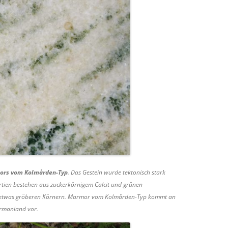
ors vom Kolmården-Typ
. Das Gestein wurde tektonisch stark
artien bestehen aus zuckerkörnigem Calcit und grünen
 mit etwas gröberen Körnern. Marmor vom Kolmården-Typ kommt an
ermanland vor.