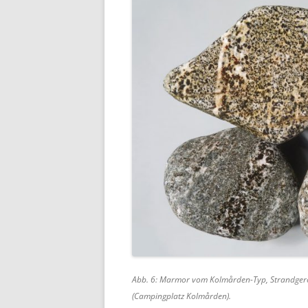
Abb. 6: Marmor vom Kolmården-Typ, Strandgerö
(Campingplatz Kolmården).