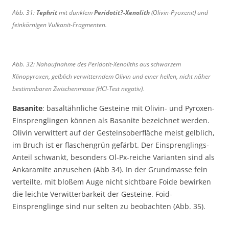
Abb. 31:
Tephrit
mit dunklem
Peridotit?-Xenolith
(Olivin-Pyoxenit) und
feinkörnigen Vulkanit-Fragmenten.
Abb. 32: Nahaufnahme des Peridotit-Xenoliths aus schwarzem
Klinopyroxen, gelblich verwitterndem Olivin und einer hellen, nicht näher
bestimmbaren Zwischenmasse (HCl-Test negativ).
Basanite
: basaltähnliche Gesteine mit Olivin- und Pyroxen-
Einsprenglingen können als Basanite bezeichnet werden.
Olivin verwittert auf der Gesteinsoberfläche meist gelblich,
im Bruch ist er flaschengrün gefärbt. Der Einsprenglings-
Anteil schwankt, besonders Ol-Px-reiche Varianten sind als
Ankaramite anzusehen (Abb 34). In der Grundmasse fein
verteilte, mit bloßem Auge nicht sichtbare Foide bewirken
die leichte Verwitterbarkeit der Gesteine. Foid-
Einsprenglinge sind nur selten zu beobachten (Abb. 35).