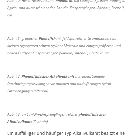
Abb. 40: Heller Alkalivulkanit (
Phonolith
) mit säuligen Pyroxen, nadeligen
e
e
Ägirin- und durchscheinenden Sanidin-Einsprenglingen. Altenau, Breite 9
r
r
cm.
A
A
l
l
k
k
Abb. 41: grünlicher
Phonolith
mit feldspatreicher Grundmasse, sehr
a
a
kleinen Aggregaten schwarzgrüner Minerale und einigen größeren und
l
l
i
i
hellen Feldspat-Einsprenglingen (Sanidin). Altenau, Breite 21 cm.
v
v
u
u
l
l
Abb. 42:
Phonolithischer Alkalivulkanit
mit einem Sanidin-
k
k
Durchdringungszwilling sowie dunklen und nadelförmigen Ägirin-
a
a
Einsprenglingen (Altenau).
n
n
i
i
t
t
,
,
Abb. 43: an Sanidin-Einsprenglingen reicher
phonolithischer
A
Z
Alkalivulkanit
(Zeithain).
l
e
Ein auffälliger und häufiger Typ Alkalivulkanit besitzt eine
t
i