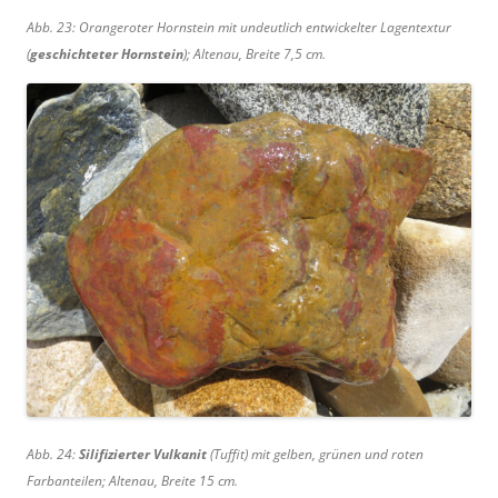
Abb. 23: Orangeroter Hornstein mit undeutlich entwickelter Lagentextur
(
geschichteter Hornstein
); Altenau, Breite 7,5 cm.
Abb. 24:
Silifizierter Vulkanit
(Tuffit) mit gelben, grünen und roten
Farbanteilen; Altenau, Breite 15 cm.