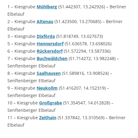
1 – Kiesgrube
Mühlberg
(51.442307, 13.242926) – Berliner
Elbelauf
2 – Kiesgrube
Altenau
(51.423500, 13.270685) – Berliner
Elbelauf
3 – Kiesgrube
Dixförda
(51.818749, 13.027673)
5 – Kiesgrube
Hennersdorf
(51.636578, 13.658026)
6 – Kiesgrube
Rückersdorf
(51.572294, 13.587336)
7 – Kiesgrube
Buchwäldchen
(51.714272, 13.982248) –
Senftenberger Elbelauf
8 – Kiesgrube
Saalhausen
(51.589816, 13.908524) –
Senftenberger Elbelauf
9 – Kiesgrube
Neukollm
(51.416207, 14.152319) –
Senftenberger Elbelauf
10 – Kiesgrube
Großgrabe
(51.354547, 14.012828) –
Senftenberger Elbelauf
11 – Kiesgrube
Zeithain
(51.337842, 13.310569) – Berliner
Elbelauf