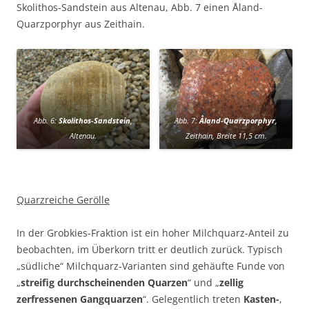
Skolithos-Sandstein aus Altenau, Abb. 7 einen Åland-
Quarzporphyr aus Zeithain.
Abb. 6:
Skolithos-Sandstein
,
Abb. 7:
Åland-Quarzporphyr
,
Altenau.
Zeithain, Breite 11,5 cm.
Quarzreiche Gerölle
In der Grobkies-Fraktion ist ein hoher Milchquarz-Anteil zu
beobachten, im Überkorn tritt er deutlich zurück. Typisch
„südliche“ Milchquarz-Varianten sind gehäufte Funde von
„
streifig durchscheinenden Quarzen
“ und „
zellig
zerfressenen Gangquarzen
“. Gelegentlich treten
Kasten-
,