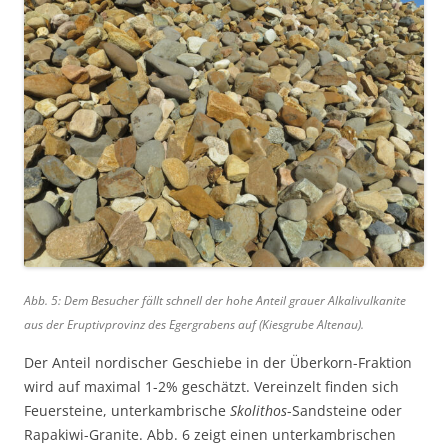
Abb. 5: Dem Besucher fällt schnell der hohe Anteil grauer Alkalivulkanite
aus der Eruptivprovinz des Egergrabens auf (Kiesgrube Altenau).
Der Anteil nordischer Geschiebe in der Überkorn-Fraktion
wird auf maximal 1-2% geschätzt. Vereinzelt finden sich
Feuersteine, unterkambrische
Skolithos
-Sandsteine oder
Rapakiwi-Granite. Abb. 6 zeigt einen unterkambrischen