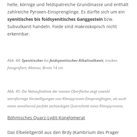
e
t
helle, körnige und feldspatreiche Grundmasse und enthält
n
h
zahlreiche Pyroxen-Einsprenglinge. Es dürfte sich um ein
a
a
syenitisches bis foidsyenitisches Ganggestein
bzw.
u
i
Subvulkanit handeln. Foide sind makroskopisch nicht
,
n
erkennbar.
B
,
r
B
e
r
i
e
Abb. 44:
Syenitischer
bis
foidsyenitischer Alkalivulkanit
, trocken
t
i
fotografiert; Altenau, Breite 14 cm.
e
t
1
e
9
1
c
2
Abb. 45: Die Nahaufnahme der nassen Oberfläche zeigt sowohl
m
c
sternförmige Verzwilligungen von Klinopyroxen-Einsprenglingen, als auch
.
m
einen annähernd perfekt sechseckigen Querschnitt eines Klinopyroxens.
.
Böhmisches Quarz-Lydit-Konglomerat
Das Elbeleitgeröll aus den Brdy (Kambrium des Prager