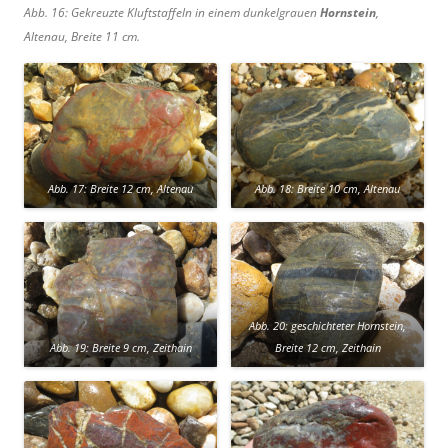
Abb. 16: Gekreuzte Kluftstaffeln in einem dunkelgrauen
Hornstein
,
Altenau, Breite 11 cm.
Abb. 17: Breite 12 cm, Altenau
Abb. 18: Breite 10 cm, Altenau
Abb. 20: geschichteter Hornstein,
Abb. 19: Breite 9 cm, Zeithain
Breite 12 cm, Zeithain