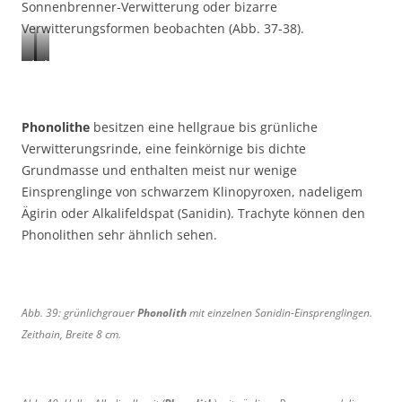
Sonnenbrenner-Verwitterung oder bizarre
Verwitterungsformen beobachten (Abb. 37-38).
A
A
b
b
b
b
.
.
Phonolithe
besitzen eine hellgraue bis grünliche
3
3
Verwitterungsrinde, eine feinkörnige bis dichte
7
8
Grundmasse und enthalten meist nur wenige
:
:
Einsprenglinge von schwarzem Klinopyroxen, nadeligem
v
v
Ägirin oder Alkalifeldspat (Sanidin). Trachyte können den
e
e
Phonolithen sehr ähnlich sehen.
r
r
w
w
i
i
t
t
Abb. 39: grünlichgrauer
Phonolith
mit einzelnen Sanidin-Einsprenglingen.
t
t
Zeithain, Breite 8 cm.
e
e
r
r
n
n
d
d