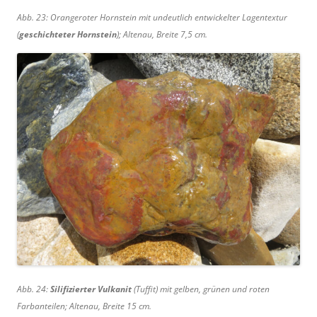
Abb. 23: Orangeroter Hornstein mit undeutlich entwickelter Lagentextur
(
geschichteter Hornstein
); Altenau, Breite 7,5 cm.
Abb. 24:
Silifizierter Vulkanit
(Tuffit) mit gelben, grünen und roten
Farbanteilen; Altenau, Breite 15 cm.