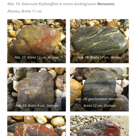
Abb. 16: Gekreuzte Kluftstaffeln in einem dunkelgrauen
Hornstein
,
Altenau, Breite 11 cm.
Abb. 17: Breite 12 cm, Altenau
Abb. 18: Breite 10 cm, Altenau
Abb. 20: geschichteter Hornstein,
Abb. 19: Breite 9 cm, Zeithain
Breite 12 cm, Zeithain