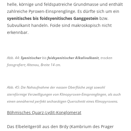
e
t
helle, körnige und feldspatreiche Grundmasse und enthält
n
h
zahlreiche Pyroxen-Einsprenglinge. Es dürfte sich um ein
a
a
syenitisches bis foidsyenitisches Ganggestein
bzw.
u
i
Subvulkanit handeln. Foide sind makroskopisch nicht
,
n
erkennbar.
B
,
r
B
e
r
i
e
Abb. 44:
Syenitischer
bis
foidsyenitischer Alkalivulkanit
, trocken
t
i
fotografiert; Altenau, Breite 14 cm.
e
t
1
e
9
1
c
2
Abb. 45: Die Nahaufnahme der nassen Oberfläche zeigt sowohl
m
c
sternförmige Verzwilligungen von Klinopyroxen-Einsprenglingen, als auch
.
m
einen annähernd perfekt sechseckigen Querschnitt eines Klinopyroxens.
.
Böhmisches Quarz-Lydit-Konglomerat
Das Elbeleitgeröll aus den Brdy (Kambrium des Prager