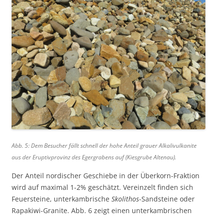
Abb. 5: Dem Besucher fällt schnell der hohe Anteil grauer Alkalivulkanite
aus der Eruptivprovinz des Egergrabens auf (Kiesgrube Altenau).
Der Anteil nordischer Geschiebe in der Überkorn-Fraktion
wird auf maximal 1-2% geschätzt. Vereinzelt finden sich
Feuersteine, unterkambrische
Skolithos
-Sandsteine oder
Rapakiwi-Granite. Abb. 6 zeigt einen unterkambrischen