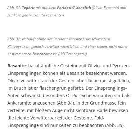
Abb. 31:
Tephrit
mit dunklem
Peridotit?-Xenolith
(Olivin-Pyoxenit) und
feinkörnigen Vulkanit-Fragmenten.
Abb. 32: Nahaufnahme des Peridotit-Xenoliths aus schwarzem
Klinopyroxen, gelblich verwitterndem Olivin und einer hellen, nicht näher
bestimmbaren Zwischenmasse (HCl-Test negativ).
Basanite
: basaltähnliche Gesteine mit Olivin- und Pyroxen-
Einsprenglingen können als Basanite bezeichnet werden.
Olivin verwittert auf der Gesteinsoberfläche meist gelblich,
im Bruch ist er flaschengrün gefärbt. Der Einsprenglings-
Anteil schwankt, besonders Ol-Px-reiche Varianten sind als
Ankaramite anzusehen (Abb 34). In der Grundmasse fein
verteilte, mit bloßem Auge nicht sichtbare Foide bewirken
die leichte Verwitterbarkeit der Gesteine. Foid-
Einsprenglinge sind nur selten zu beobachten (Abb. 35).