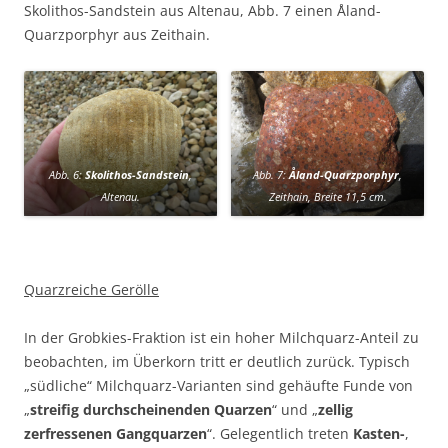
Skolithos-Sandstein aus Altenau, Abb. 7 einen Åland-
Quarzporphyr aus Zeithain.
Abb. 6:
Skolithos-Sandstein
,
Abb. 7:
Åland-Quarzporphyr
,
Altenau.
Zeithain, Breite 11,5 cm.
Quarzreiche Gerölle
In der Grobkies-Fraktion ist ein hoher Milchquarz-Anteil zu
beobachten, im Überkorn tritt er deutlich zurück. Typisch
„südliche“ Milchquarz-Varianten sind gehäufte Funde von
„
streifig durchscheinenden Quarzen
“ und „
zellig
zerfressenen Gangquarzen
“. Gelegentlich treten
Kasten-
,