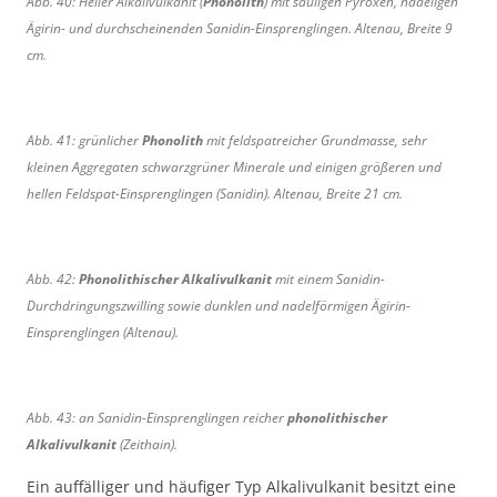
Abb. 40: Heller Alkalivulkanit (
Phonolith
) mit säuligen Pyroxen, nadeligen
e
e
Ägirin- und durchscheinenden Sanidin-Einsprenglingen. Altenau, Breite 9
r
r
cm.
A
A
l
l
k
k
Abb. 41: grünlicher
Phonolith
mit feldspatreicher Grundmasse, sehr
a
a
kleinen Aggregaten schwarzgrüner Minerale und einigen größeren und
l
l
i
i
hellen Feldspat-Einsprenglingen (Sanidin). Altenau, Breite 21 cm.
v
v
u
u
l
l
Abb. 42:
Phonolithischer Alkalivulkanit
mit einem Sanidin-
k
k
Durchdringungszwilling sowie dunklen und nadelförmigen Ägirin-
a
a
Einsprenglingen (Altenau).
n
n
i
i
t
t
,
,
Abb. 43: an Sanidin-Einsprenglingen reicher
phonolithischer
A
Z
Alkalivulkanit
(Zeithain).
l
e
Ein auffälliger und häufiger Typ Alkalivulkanit besitzt eine
t
i