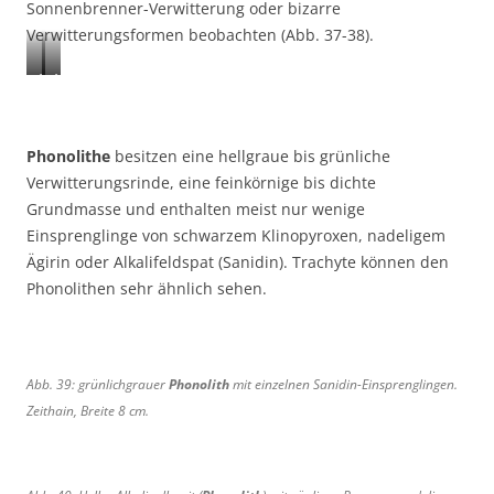
Sonnenbrenner-Verwitterung oder bizarre
Verwitterungsformen beobachten (Abb. 37-38).
A
A
b
b
b
b
.
.
Phonolithe
besitzen eine hellgraue bis grünliche
3
3
Verwitterungsrinde, eine feinkörnige bis dichte
7
8
Grundmasse und enthalten meist nur wenige
:
:
Einsprenglinge von schwarzem Klinopyroxen, nadeligem
v
v
Ägirin oder Alkalifeldspat (Sanidin). Trachyte können den
e
e
Phonolithen sehr ähnlich sehen.
r
r
w
w
i
i
t
t
Abb. 39: grünlichgrauer
Phonolith
mit einzelnen Sanidin-Einsprenglingen.
t
t
Zeithain, Breite 8 cm.
e
e
r
r
n
n
d
d