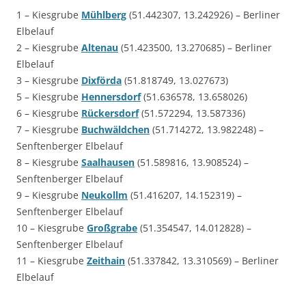
1 – Kiesgrube
Mühlberg
(51.442307, 13.242926) – Berliner
Elbelauf
2 – Kiesgrube
Altenau
(51.423500, 13.270685) – Berliner
Elbelauf
3 – Kiesgrube
Dixförda
(51.818749, 13.027673)
5 – Kiesgrube
Hennersdorf
(51.636578, 13.658026)
6 – Kiesgrube
Rückersdorf
(51.572294, 13.587336)
7 – Kiesgrube
Buchwäldchen
(51.714272, 13.982248) –
Senftenberger Elbelauf
8 – Kiesgrube
Saalhausen
(51.589816, 13.908524) –
Senftenberger Elbelauf
9 – Kiesgrube
Neukollm
(51.416207, 14.152319) –
Senftenberger Elbelauf
10 – Kiesgrube
Großgrabe
(51.354547, 14.012828) –
Senftenberger Elbelauf
11 – Kiesgrube
Zeithain
(51.337842, 13.310569) – Berliner
Elbelauf