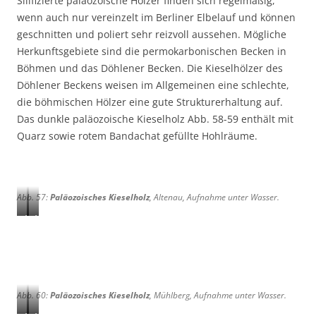
Silifizierte paläozoische Hölzer finden sich regelmäßig,
:
:
:
:
wenn auch nur vereinzelt im Berliner Elbelauf und können
A
M
Z
m
geschnitten und poliert sehr reizvoll aussehen. Mögliche
l
ü
e
i
Herkunftsgebiete sind die permokarbonischen Becken in
t
h
i
t
Böhmen und das Döhlener Becken. Die Kieselhölzer des
e
l
t
S
Döhlener Beckens weisen im Allgemeinen eine schlechte,
n
b
h
k
die böhmischen Hölzer eine gute Strukturerhaltung auf.
a
e
a
o
Das dunkle paläozoische Kieselholz Abb. 58-59 enthält mit
u
r
i
l
,
g
n
i
Quarz sowie rotem Bandachat gefüllte Hohlräume.
B
t
r
h
e
o
i
s
Abb. 57:
Paläozoisches Kieselholz
, Altenau, Aufnahme unter Wasser.
t
-
A
A
e
I
b
b
1
c
b
b
9
h
.
.
c
n
5
5
m
o
Abb. 60:
Paläozoisches Kieselholz
, Mühlberg, Aufnahme unter Wasser.
8
9
.
f
:
:
A
A