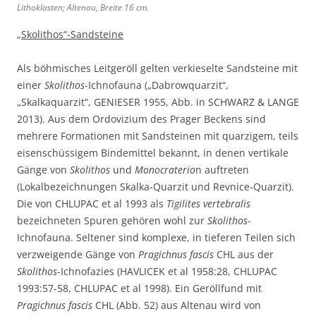
Lithoklasten; Altenau, Breite 16 cm.
a
a
c
u
i
h
„Skolithos“-Sandsteine
,
n
e
B
,
M
Als böhmisches Leitgeröll gelten verkieselte Sandsteine mit
r
B
a
einer
Skolithos
-Ichnofauna („Dabrowquarzit“,
e
r
t
„Skalkaquarzit“, GENIESER 1955, Abb. in SCHWARZ & LANGE
i
e
r
2013). Aus dem Ordovizium des Prager Beckens sind
t
i
i
mehrere Formationen mit Sandsteinen mit quarzigem, teils
e
t
x
eisenschüssigem Bindemittel bekannt, in denen vertikale
2
e
,
Gänge von
Skolithos
und
Monocraterio
n auftreten
0
1
A
(Lokalbezeichnungen Skalka-Quarzit und Revnice-Quarzit).
c
1
l
m
c
t
Die von CHLUPAC et al 1993 als
Tigilites vertebralis
.
m
e
bezeichneten Spuren gehören wohl zur
Skolithos
-
.
n
Ichnofauna. Seltener sind komplexe, in tieferen Teilen sich
a
verzweigende Gänge von
Pragichnus fascis
CHL aus der
u
Skolithos
-Ichnofazies (HAVLICEK et al 1958:28, CHLUPAC
,
1993:57-58, CHLUPAC et al 1998). Ein Geröllfund mit
B
Pragichnus fascis
CHL (Abb. 52) aus Altenau wird von
r