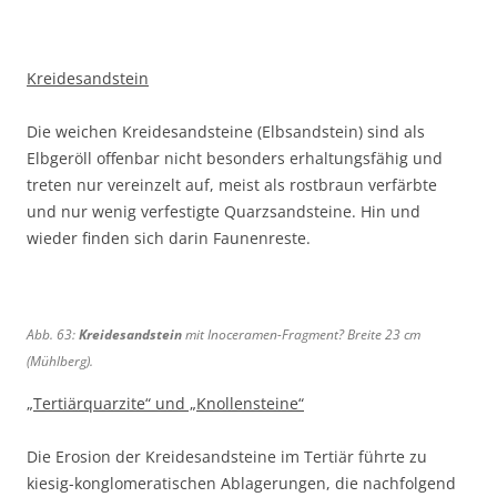
a
P
N
b
b
u
a
a
b
b
n
l
h
.
.
Kreidesandstein
a
ä
a
6
6
;
o
u
1
2
A
Die weichen Kreidesandsteine (Elbsandstein) sind als
z
f
:
:
l
Elbgeröll offenbar nicht besonders erhaltungsfähig und
o
n
p
N
t
treten nur vereinzelt auf, meist als rostbraun verfärbte
i
a
o
a
e
und nur wenig verfestigte Quarzsandsteine. Hin und
s
h
l
h
n
wieder finden sich darin Faunenreste.
c
m
i
a
a
h
e
e
u
u
e
r
f
,
s
t
n
B
Abb. 63:
Kreidesandstein
mit Inoceramen-Fragment? Breite 23 cm
K
e
a
r
i
(Mühlberg).
S
h
e
e
c
m
i
„Tertiärquarzite“ und „Knollensteine“
s
h
e
t
e
n
e
Die Erosion der Kreidesandsteine im Tertiär führte zu
l
i
1
h
kiesig-konglomeratischen Ablagerungen, die nachfolgend
t
5