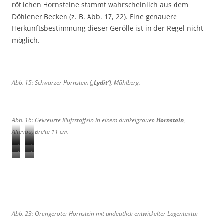
rötlichen Hornsteine stammt wahrscheinlich aus dem
.
n
Döhlener Becken (z. B. Abb. 17, 22). Eine genauere
.
Herkunftsbestimmung dieser Gerölle ist in der Regel nicht
möglich.
Abb. 15: Schwarzer Hornstein („
Lydit
“), Mühlberg.
Abb. 16: Gekreuzte Kluftstaffeln in einem dunkelgrauen
Hornstein
,
Altenau, Breite 11 cm.
A
A
A
A
b
b
A
A
b
b
b
b
b
b
b
b
.
.
b
b
.
.
1
1
.
.
1
2
7
8
2
2
9
0
:
:
Abb. 23: Orangeroter Hornstein mit undeutlich entwickelter Lagentextur
1
2
:
: