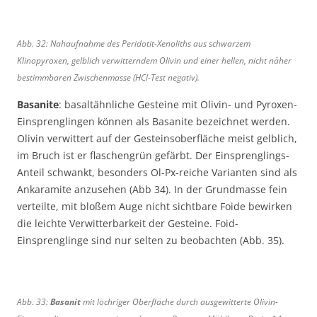
.
c
m
,
Abb. 32: Nahaufnahme des Peridotit-Xenoliths aus schwarzem
M
Klinopyroxen, gelblich verwitterndem Olivin und einer hellen, nicht näher
ü
bestimmbaren Zwischenmasse (HCl-Test negativ).
h
l
Basanite
: basaltähnliche Gesteine mit Olivin- und Pyroxen-
b
Einsprenglingen können als Basanite bezeichnet werden.
e
Olivin verwittert auf der Gesteinsoberfläche meist gelblich,
r
im Bruch ist er flaschengrün gefärbt. Der Einsprenglings-
g
Anteil schwankt, besonders Ol-Px-reiche Varianten sind als
.
Ankaramite anzusehen (Abb 34). In der Grundmasse fein
verteilte, mit bloßem Auge nicht sichtbare Foide bewirken
die leichte Verwitterbarkeit der Gesteine. Foid-
Einsprenglinge sind nur selten zu beobachten (Abb. 35).
Abb. 33:
Basanit
mit löchriger Oberfläche durch ausgewitterte Olivin-