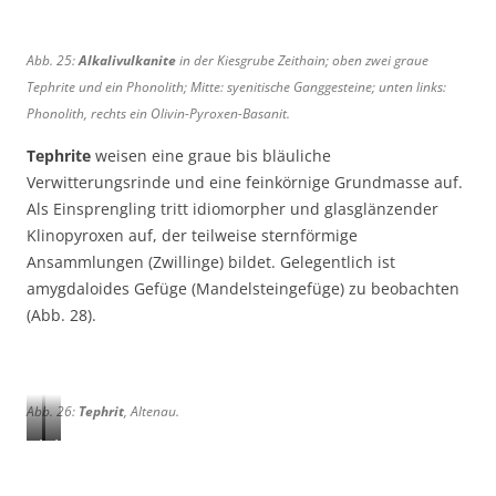
r
i
n
n
s
Abb. 25:
Alkalivulkanite
in der Kiesgrube Zeithain; oben zwei graue
,
t
B
Tephrite und ein Phonolith; Mitte: syenitische Ganggesteine; unten links:
e
r
Phonolith, rechts ein Olivin-Pyroxen-Basanit.
i
e
n
Tephrite
weisen eine graue bis bläuliche
i
,
Verwitterungsrinde und eine feinkörnige Grundmasse auf.
t
Z
Als Einsprengling tritt idiomorpher und glasglänzender
e
e
1
Klinopyroxen auf, der teilweise sternförmige
i
2
Ansammlungen (Zwillinge) bildet. Gelegentlich ist
t
c
amygdaloides Gefüge (Mandelsteingefüge) zu beobachten
h
m
(Abb. 28).
a
,
i
Z
n
e
i
Abb. 26:
Tephrit
, Altenau.
t
A
A
h
b
b
a
b
b