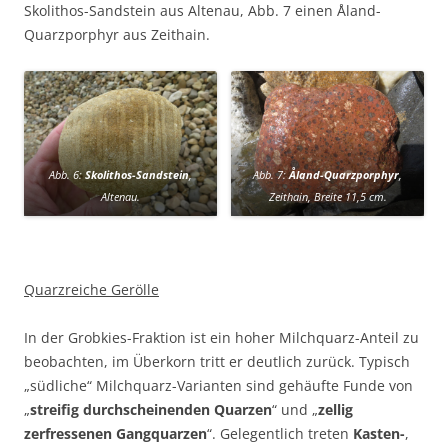
Skolithos-Sandstein aus Altenau, Abb. 7 einen Åland-
Quarzporphyr aus Zeithain.
Abb. 6:
Skolithos-Sandstein
,
Abb. 7:
Åland-Quarzporphyr
,
Altenau.
Zeithain, Breite 11,5 cm.
Quarzreiche Gerölle
In der Grobkies-Fraktion ist ein hoher Milchquarz-Anteil zu
beobachten, im Überkorn tritt er deutlich zurück. Typisch
„südliche“ Milchquarz-Varianten sind gehäufte Funde von
„
streifig durchscheinenden Quarzen
“ und „
zellig
zerfressenen Gangquarzen
“. Gelegentlich treten
Kasten-
,