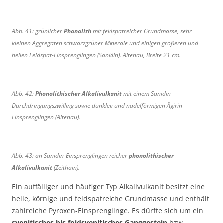
l
l
k
k
Abb. 41: grünlicher
Phonolith
mit feldspatreicher Grundmasse, sehr
a
a
kleinen Aggregaten schwarzgrüner Minerale und einigen größeren und
l
l
i
i
hellen Feldspat-Einsprenglingen (Sanidin). Altenau, Breite 21 cm.
v
v
u
u
l
l
Abb. 42:
Phonolithischer Alkalivulkanit
mit einem Sanidin-
k
k
Durchdringungszwilling sowie dunklen und nadelförmigen Ägirin-
a
a
Einsprenglingen (Altenau).
n
n
i
i
t
t
,
,
Abb. 43: an Sanidin-Einsprenglingen reicher
phonolithischer
A
Z
Alkalivulkanit
(Zeithain).
l
e
Ein auffälliger und häufiger Typ Alkalivulkanit besitzt eine
t
i
e
t
helle, körnige und feldspatreiche Grundmasse und enthält
n
h
zahlreiche Pyroxen-Einsprenglinge. Es dürfte sich um ein
a
a
syenitisches bis foidsyenitisches Ganggestein
bzw.