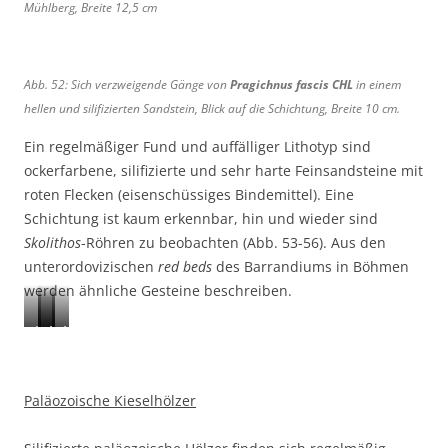
Mühlberg, Breite 12,5 cm
Abb. 52: Sich verzweigende Gänge von
Pragichnus fascis CHL
in einem
hellen und silifizierten Sandstein, Blick auf die Schichtung, Breite 10 cm.
Ein regelmäßiger Fund und auffälliger Lithotyp sind
ockerfarbene, silifizierte und sehr harte Feinsandsteine mit
roten Flecken (eisenschüssiges Bindemittel). Eine
Schichtung ist kaum erkennbar, hin und wieder sind
Skolithos
-Röhren zu beobachten (Abb. 53-56). Aus den
unterordovizischen
red beds
des Barrandiums in Böhmen
werden ähnliche Gesteine beschreiben.
A
A
A
A
b
b
b
b
b
b
b
b
.
.
.
.
Paläozoische Kieselhölzer
5
5
5
5
3
4
5
6