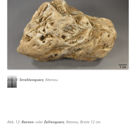
Abb. 9:
Strahlenquarz
, Altenau.
A
A
b
b
b
b
.
.
1
1
Abb. 12:
Kasten-
oder
Zellenquarz
, Altenau, Breite 12 cm.
0
1
:
:
S
S