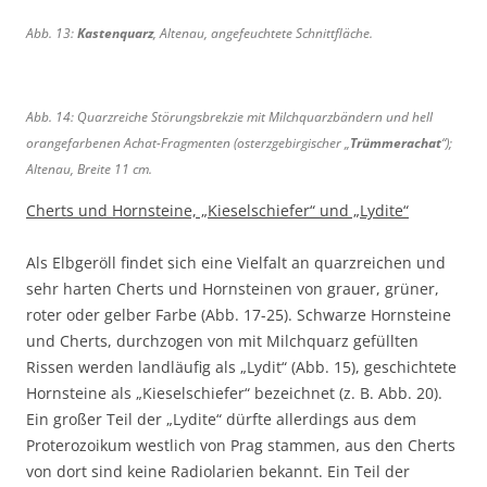
t
t
Abb. 13:
Kastenquarz
, Altenau, angefeuchtete Schnittfläche.
r
r
a
a
h
h
Abb. 14: Quarzreiche Störungsbrekzie mit Milchquarzbändern und hell
l
l
e
e
orangefarbenen Achat-Fragmenten (osterzgebirgischer „
Trümmerachat
“);
n
n
Altenau, Breite 11 cm.
q
q
Cherts und Hornsteine, „Kieselschiefer“ und „Lydite“
u
u
a
a
Als Elbgeröll findet sich eine Vielfalt an quarzreichen und
r
r
z
z
sehr harten Cherts und Hornsteinen von grauer, grüner,
,
,
roter oder gelber Farbe (Abb. 17-25). Schwarze Hornsteine
A
Z
und Cherts, durchzogen von mit Milchquarz gefüllten
l
e
Rissen werden landläufig als „Lydit“ (Abb. 15), geschichtete
t
i
Hornsteine als „Kieselschiefer“ bezeichnet (z. B. Abb. 20).
e
t
Ein großer Teil der „Lydite“ dürfte allerdings aus dem
n
h
Proterozoikum westlich von Prag stammen, aus den Cherts
a
a
von dort sind keine Radiolarien bekannt. Ein Teil der
u
i