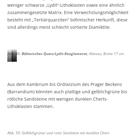
weniger schwarze „Lydit“-Lithoklasten sowie eine ähnlich
zusammengesetzte Matrix. Eine Verwechslungsmöglichkeit
besteht mit „Tertiärquarziten“ böhmischer Herkunft, diese
sind allerdings meist schlecht sortierte Diamiktite.
Abb. 46:
Böhmisches Quarz-Lydit-Konglomerat
, Altenau, Breite 17 cm.
A
A
A
b
b
b
b
b
b
.
.
.
Aus dem Kambrium bis Ordovizium des Prager Beckens
4
4
4
(Barrandium) könnten auch plattige und gelblichgrüne bis
7
8
9
rötliche Sandsteine mit wenigen dunklen Cherts-
:
:
:
Lithoklasten stammen.
A
Z
r
l
e
ö
t
i
t
e
t
l
Abb. 50: Gelblichgrüner und roter Sandstein mit dunklen Chert-
n
h
i