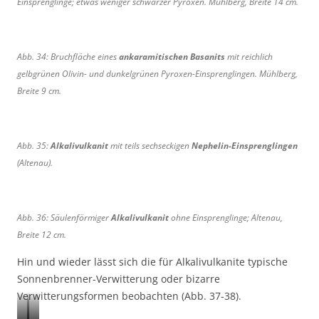
Einsprenglinge; etwas weniger schwarzer Pyroxen. Mühlberg, Breite 14 cm.
Abb. 34: Bruchfläche eines
ankaramitischen Basanits
mit reichlich
gelbgrünen Olivin- und dunkelgrünen Pyroxen-Einsprenglingen. Mühlberg,
Breite 9 cm.
Abb. 35:
Alkalivulkanit
mit teils sechseckigen
Nephelin-Einsprenglingen
(Altenau).
Abb. 36: Säulenförmiger
Alkalivulkanit
ohne Einsprenglinge; Altenau,
Breite 12 cm.
Hin und wieder lässt sich die für Alkalivulkanite typische
Sonnenbrenner-Verwitterung oder bizarre
Verwitterungsformen beobachten (Abb. 37-38).