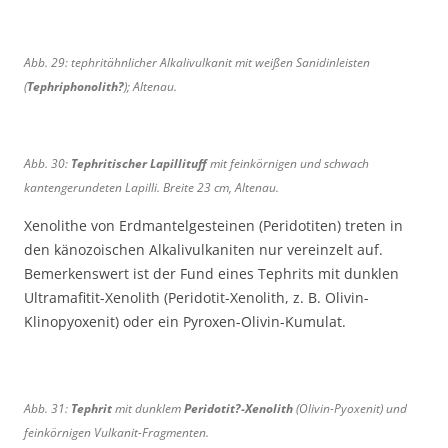
i
.
.
n
2
2
Abb. 29: tephritähnlicher Alkalivulkanit mit weißen Sanidinleisten
7
8
:
:
(
Tephriphonolith?
); Altenau.
T
T
e
e
p
p
Abb. 30:
Tephritischer Lapillituff
mit feinkörnigen und schwach
h
h
kantengerundeten Lapilli. Breite 23 cm, Altenau.
r
r
i
i
Xenolithe von Erdmantelgesteinen (Peridotiten) treten in
t
t
den känozoischen Alkalivulkaniten nur vereinzelt auf.
,
,
Bemerkenswert ist der Fund eines Tephrits mit dunklen
M
B
Ultramafitit-Xenolith (Peridotit-Xenolith, z. B. Olivin-
ü
r
Klinopyoxenit) oder ein Pyroxen-Olivin-Kumulat.
h
e
l
i
b
t
e
e
Abb. 31:
Tephrit
mit dunklem
Peridotit?-Xenolith
(Olivin-Pyoxenit) und
r
1
feinkörnigen Vulkanit-Fragmenten.
g
7