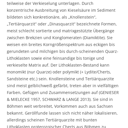
o
teilweise der Verkieselung unterlagen. Durch
t
c
l
konzentrische Ausbreitung von Kieselsäure im Sediment
f
m
z
bildeten sich konkretionäre, als „Knollenstein“,
l
.
,
ä
„Tertiärquarzit“ oder „Dinasquarzit“ bezeichnete Formen,
A
c
meist schlecht sortierte und matrixgestützte Übergänge
l
h
zwischen Brekzien und Konglomeraten (Diamiktite). Sie
t
e
weisen ein breites Korngrößenspektrum aus eckigen bis
e
gerundeten und milchigen bis durch-scheinenden Quarz-
n
Lithoklasten sowie eine feinsandige bis tonige und
a
verkieselte Matrix auf. Der Lithoklasten-Bestand kann
u
.
monomikt (nur Quarze) oder polymikt (+ Lydite/Cherts,
Sandsteine etc.) sein. Knollensteine und Tertiärquarzite
sind meist gelblichweiß gefärbt, treten aber in vielfältigen
Farben, Gefügen und Zusammensetzungen auf (GENIESER
& MIELECKE 1957, SCHWARZ & LANGE 2013). Sie sind in
Böhmen weit verbreitet, Vorkommen auch aus Sachsen
bekannt. Geröllfunde lassen sich nicht näher lokalisieren,
allerdings scheinen Tertiärquarzite mit bunten
Lithoklasten proterozoischer Cherts aus Böhmen zu