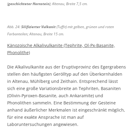
B
B
:
:
(
geschichteter Hornstein
); Altenau, Breite 7,5 cm.
B
g
r
r
r
B
r
e
e
e
o
r
e
s
i
i
t
e
i
c
Abb. 24:
Silifizierter Vulkanit
(Tuffit) mit gelben, grünen und roten
t
t
e
i
t
h
Farbanteilen; Altenau, Breite 15 cm.
e
e
r
t
e
i
1
1
u
e
Känozoische Alkalivulkanite (Tephrite, Ol-Px-Basanite,
9
c
2
0
n
9
c
h
Phonolithe)
c
c
d
c
m
t
m
m
v
m
,
e
Die Alkalivulkanite aus der Eruptivprovinz des Egergrabens
,
,
i
,
Z
t
stellen den häufigsten Gerölltyp auf den Überkornhalden
A
A
o
A
e
e
l
l
in Altenau, Mühlberg und Zeithain. Entsprechend lässt
l
l
i
r
t
t
sich eine große Variationsbreite an Tephriten, Basaniten
e
t
t
H
e
e
(Olivin-Pyroxen-Basanite, auch Ankaramite) und
t
e
h
o
n
n
t
n
Phonolithen sammeln. Eine Bestimmung der Gesteine
a
r
a
a
e
a
anhand äußerlicher Merkmalen ist eingeschränkt möglich,
i
n
u
u
r
u
für eine exakte Ansprache ist man auf
n
s
H
Laboruntersuchungen angewiesen.
t
o
e