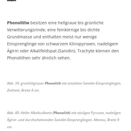
A
A
b
b
b
b
.
.
Phonolithe
besitzen eine hellgraue bis grünliche
3
3
Verwitterungsrinde, eine feinkörnige bis dichte
7
8
Grundmasse und enthalten meist nur wenige
:
:
Einsprenglinge von schwarzem Klinopyroxen, nadeligem
v
v
Ägirin oder Alkalifeldspat (Sanidin). Trachyte können den
e
e
Phonolithen sehr ähnlich sehen.
r
r
w
w
i
i
t
t
Abb. 39: grünlichgrauer
Phonolith
mit einzelnen Sanidin-Einsprenglingen.
t
t
Zeithain, Breite 8 cm.
e
e
r
r
n
n
d
d
Abb. 40: Heller Alkalivulkanit (
Phonolith
) mit säuligen Pyroxen, nadeligen
e
e
Ägirin- und durchscheinenden Sanidin-Einsprenglingen. Altenau, Breite 9
r
r
cm.
A
A