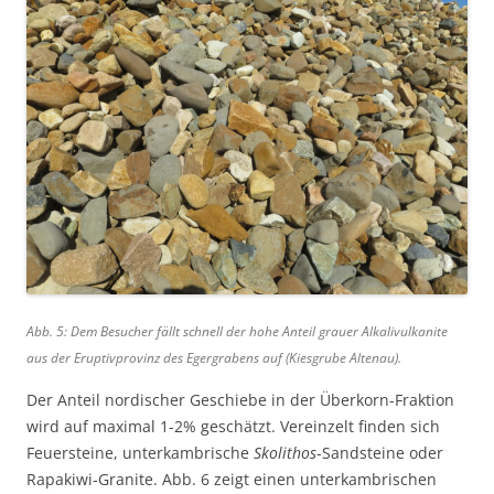
Abb. 5: Dem Besucher fällt schnell der hohe Anteil grauer Alkalivulkanite
aus der Eruptivprovinz des Egergrabens auf (Kiesgrube Altenau).
Der Anteil nordischer Geschiebe in der Überkorn-Fraktion
wird auf maximal 1-2% geschätzt. Vereinzelt finden sich
Feuersteine, unterkambrische
Skolithos
-Sandsteine oder
Rapakiwi-Granite. Abb. 6 zeigt einen unterkambrischen