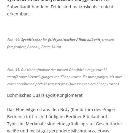
u
i
Subvulkanit handeln. Foide sind makroskopisch nicht
,
n
erkennbar.
B
,
r
B
e
r
i
e
Abb. 44:
Syenitischer
bis
foidsyenitischer Alkalivulkanit
, trocken
t
i
fotografiert; Altenau, Breite 14 cm.
e
t
1
e
9
1
c
2
Abb. 45: Die Nahaufnahme der nassen Oberfläche zeigt sowohl
m
c
sternförmige Verzwilligungen von Klinopyroxen-Einsprenglingen, als auch
.
m
einen annähernd perfekt sechseckigen Querschnitt eines Klinopyroxens.
.
Böhmisches Quarz-Lydit-Konglomerat
Das Elbeleitgeröll aus den Brdy (Kambrium des Prager
Beckens) tritt recht häufig im Berliner Elbelauf auf.
Typische Merkmale sind eine grünlichgraue Gesamtfarbe,
weiße und meist gut gerundete Milchquarz-, etwas