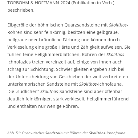
TORBOHM & HOFFMANN 2024 (Publikation in Vorb.)
e
beschrieben.
i
t
Elbgerölle der böhmischen Quarzsandsteine mit
Skolithos
-
e
1
Röhren sind sehr feinkörnig, besitzen eine gelbgraue,
3
hellgraue oder bräunliche Färbung und können durch
c
Verkieselung eine große Härte und Zähigkeit aufweisen. Sie
m
führen feine Hellglimmerblättchen, Röhren der
Skolithos
-
.
Ichnofazies treten vereinzelt auf, einige von ihnen auch
schräg zur Schichtung. Schwierigkeiten ergeben sich bei
der Unterscheidung von Geschieben der weit verbreiteten
unterkambrischen Sandsteine mit
Skolithos
-Ichnofauna.
Die „südlichen“
Skolithos
-Sandsteine sind aber offenbar
deutlich feinkörniger, stark verkieselt, hellglimmerführend
und enthalten nur wenige Röhren.
Abb. 51: Ordovizischer
Sandstein
mit Röhren der
Skolithos
-Ichnofauna.