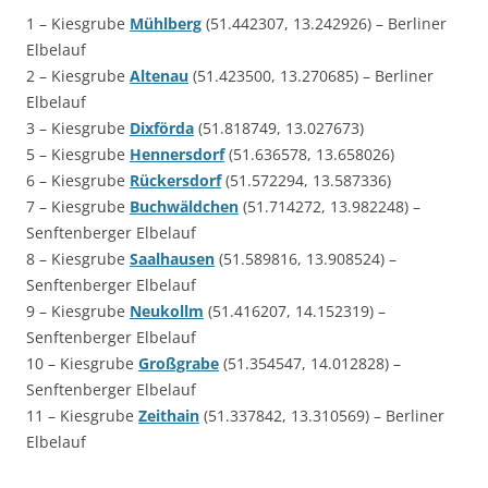
1 – Kiesgrube
Mühlberg
(51.442307, 13.242926) – Berliner
Elbelauf
2 – Kiesgrube
Altenau
(51.423500, 13.270685) – Berliner
Elbelauf
3 – Kiesgrube
Dixförda
(51.818749, 13.027673)
5 – Kiesgrube
Hennersdorf
(51.636578, 13.658026)
6 – Kiesgrube
Rückersdorf
(51.572294, 13.587336)
7 – Kiesgrube
Buchwäldchen
(51.714272, 13.982248) –
Senftenberger Elbelauf
8 – Kiesgrube
Saalhausen
(51.589816, 13.908524) –
Senftenberger Elbelauf
9 – Kiesgrube
Neukollm
(51.416207, 14.152319) –
Senftenberger Elbelauf
10 – Kiesgrube
Großgrabe
(51.354547, 14.012828) –
Senftenberger Elbelauf
11 – Kiesgrube
Zeithain
(51.337842, 13.310569) – Berliner
Elbelauf