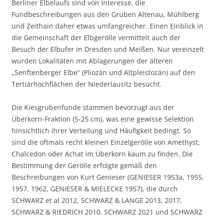
Berliner Elbelaufs sind von Interesse, die
Fundbeschreibungen aus den Gruben Altenau, Mühlberg
und Zeithain daher etwas umfangreicher. Einen Einblick in
die Gemeinschaft der Elbgerölle vermittelt auch der
Besuch der Elbufer in Dresden und Meißen. Nur vereinzelt
wurden Lokalitäten mit Ablagerungen der älteren
„Senftenberger Elbe“ (Pliozän und Altpleistozän) auf den
Tertiärhochflächen der Niederlausitz besucht.
Die Kiesgrubenfunde stammen bevorzugt aus der
Überkorn-Fraktion (5-25 cm), was eine gewisse Selektion
hinsichtlich ihrer Verteilung und Häufigkeit bedingt. So
sind die oftmals recht kleinen Einzelgerölle von Amethyst,
Chalcedon oder Achat im Überkorn kaum zu finden. Die
Bestimmung der Gerölle erfolgte gemäß den
Beschreibungen von Kurt Genieser (GENIESER 1953a, 1955,
1957, 1962, GENIESER & MIELECKE 1957), die durch
SCHWARZ et al 2012, SCHWARZ & LANGE 2013, 2017,
SCHWARZ & RIEDRICH 2010, SCHWARZ 2021 und SCHWARZ