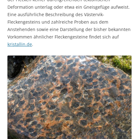
Deformation unterlag oder etwa ein Gneisgefüge aufweist.
Eine ausführliche Beschreibung des Västervik-
Fleckengesteins und zahlreiche Proben aus dem
Anstehenden sowie eine Darstellung der bisher bekannten
Vorkommen ähnlicher Fleckengesteine findet sich auf
kristallin.de
.