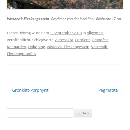
Västervik-Fleckengestein
, Geschiebe von der Insel Poel. Bildbreite 17 cm.
Dieser Beitrag wurde am
1. September 2019
in
Allgemein
veröffentlicht. Schlagworte:
Almesakra
,
Cordierit
,
Granofels
,
Kolmarden
,
Linköping
,
Västervik-Fleckengestein
,
Västervik-
Fleckengranofels
.
Beitragsnavigation
←
Grönklitt-Porphyrit
Pegmatite
→
S
u
c