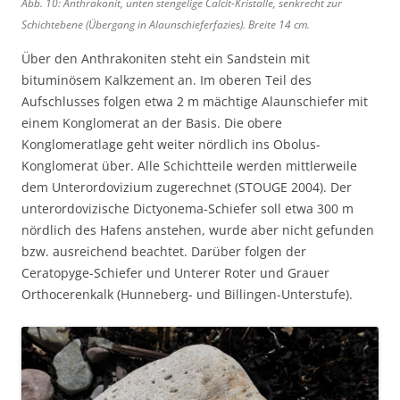
Abb. 10: Anthrakonit, unten stengelige Calcit-Kristalle, senkrecht zur
Schichtebene (Übergang in Alaunschieferfazies). Breite 14 cm.
Über den Anthrakoniten steht ein Sandstein mit
bituminösem Kalkzement an. Im oberen Teil des
Aufschlusses folgen etwa 2 m mächtige Alaunschiefer mit
einem Konglomerat an der Basis. Die obere
Konglomeratlage geht weiter nördlich ins Obolus-
Konglomerat über. Alle Schichtteile werden mittlerweile
dem Unterordovizium zugerechnet (STOUGE 2004). Der
unterordovizische Dictyonema-Schiefer soll etwa 300 m
nördlich des Hafens anstehen, wurde aber nicht gefunden
bzw. ausreichend beachtet. Darüber folgen der
Ceratopyge-Schiefer und Unterer Roter und Grauer
Orthocerenkalk (Hunneberg- und Billingen-Unterstufe).