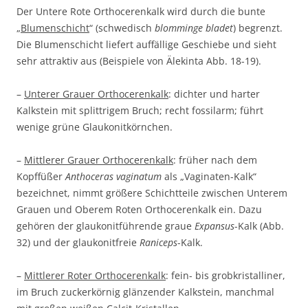
Der Untere Rote Orthocerenkalk wird durch die bunte
„
Blumenschicht
“ (schwedisch
blomminge bladet
) begrenzt.
Die Blumenschicht liefert auffällige Geschiebe und sieht
sehr attraktiv aus (Beispiele von Älekinta Abb. 18-19).
–
Unterer Grauer Orthocerenkalk
: dichter und harter
Kalkstein mit splittrigem Bruch; recht fossilarm; führt
wenige grüne Glaukonitkörnchen.
–
Mittlerer Grauer Orthocerenkalk
: früher nach dem
Kopffüßer
Anthoceras vaginatum
als „Vaginaten-Kalk“
bezeichnet, nimmt größere Schichtteile zwischen Unterem
Grauen und Oberem Roten Orthocerenkalk ein. Dazu
gehören der glaukonitführende graue
Expansus
-Kalk (Abb.
32) und der glaukonitfreie
Raniceps
-Kalk.
–
Mittlerer Roter Orthocerenkalk
: fein- bis grobkristalliner,
im Bruch zuckerkörnig glänzender Kalkstein, manchmal