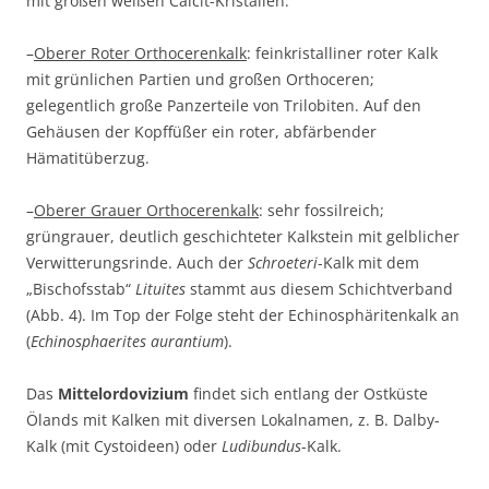
mit großen weißen Calcit-Kristallen.
–
Oberer Roter Orthocerenkalk
: feinkristalliner roter Kalk
mit grünlichen Partien und großen Orthoceren;
gelegentlich große Panzerteile von Trilobiten. Auf den
Gehäusen der Kopffüßer ein roter, abfärbender
Hämatitüberzug.
–
Oberer Grauer Orthocerenkalk
: sehr fossilreich;
grüngrauer, deutlich geschichteter Kalkstein mit gelblicher
Verwitterungsrinde. Auch der
Schroeteri
-Kalk mit dem
„Bischofsstab“
Lituites
stammt aus diesem Schichtverband
(Abb. 4). Im Top der Folge steht der Echinosphäritenkalk an
(
Echinosphaerites aurantium
).
Das
Mittelordovizium
findet sich entlang der Ostküste
Ölands mit Kalken mit diversen Lokalnamen, z. B. Dalby-
Kalk (mit Cystoideen) oder
Ludibundus
-Kalk.