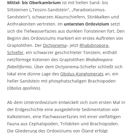
Mittel- bis Oberkambrium
ist mit hellen Sand- bis
Siltsteinen („Tessini-Sandstein“, „Paradoxissimus-
Sandstein“), schwarzen Alaunschiefern, Stinkkalken und
Anthrakoniten vertreten. Im
untersten Ordovizium
setzt
sich die Tiefwasserfazies aus dunklen Tonsteinen fort. Den
Beginn des Ordoviziums markiert ein erstes Auftreten von
Graptolithen. Der
Dictyonema
– jetzt
Rhabdinopora-
Schiefer
, ein schwarzer geschichteter Tonstein, enthält
netzförmige Kolonien des Graptolithen
Rhabdinopora
flabelliformis
. Über dem Dictyonema-Schiefer schließt sich
lokal eine dünne Lage des
Obolus-Konglomerats
an, ein
heller Sandstein mit phosphatschaligen Brachiopoden
(
Obolus apollinis
).
Ab dem Unterordovizium entwickelt sich zum ersten Mal in
der Erdgeschichte eine ausgedehnte Sedimentation von
Kalksteinen, eine Flachwasserfazies mit einer vielfältigen
Fauna aus Cephalopoden, Trilobiten und Brachiopoden.
Die Gliederung des Ordoviziums von Öland erfolgt