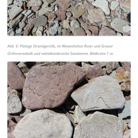
Abb. 6: Plattige Strandgerölle, im Wesentlichen Roter und Grauer
Orthocerenkalk und mittelkambrische Sandsteine. Bildbreite 1 m.