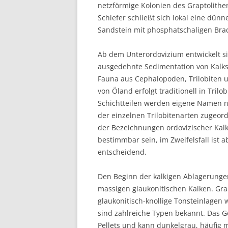
netzförmige Kolonien des Graptolith
Schiefer schließt sich lokal eine dün
Sandstein mit phosphatschaligen Bra
Ab dem Unterordovizium entwickelt si
ausgedehnte Sedimentation von Kalkste
Fauna aus Cephalopoden, Trilobiten 
von Öland erfolgt traditionell in Tril
Schichtteilen werden eigene Namen na
der einzelnen Trilobitenarten zugeordn
der Bezeichnungen ordovizischer Kalk
bestimmbar sein, im Zweifelsfall ist
entscheidend.
Den Beginn der kalkigen Ablagerunge
massigen glaukonitischen Kalken. Gra
glaukonitisch-knollige Tonsteinlagen 
sind zahlreiche Typen bekannt. Das G
Pellets und kann dunkelgrau, häufig m