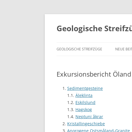
Geologische Streifz
GEOLOGISCHE STREIFZÜGE
NEUE BEI
Exkursionsbericht Öland
Sedimentgesteine
1.1.
Äleklinta
1.2.
Eskilslund
1.3.
Hagskog
1.4.
Neptuni åkrar
Kristallingeschiebe
Anorogene Ostsmåland-Granite