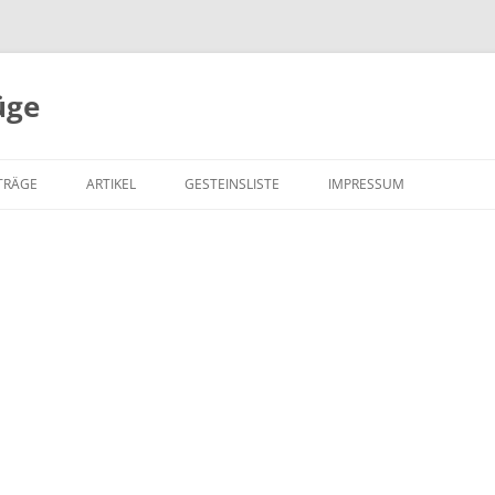
üge
Zum
Inhalt
TRÄGE
ARTIKEL
GESTEINSLISTE
IMPRESSUM
springen