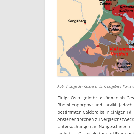
Abb. 3: Lage der Calderen im Oslogebiet, Karte 
Einige Oslo-Ignimbrite können als Ge
Rhombenporphyr und Larvikit jedoch 
bestimmten Caldera ist in einigen Fäl
Anstehendproben zu Vergleichszwecke
Untersuchungen an Nahgeschieben in 
Ignimbrit, Grauvioletter und Brauner 