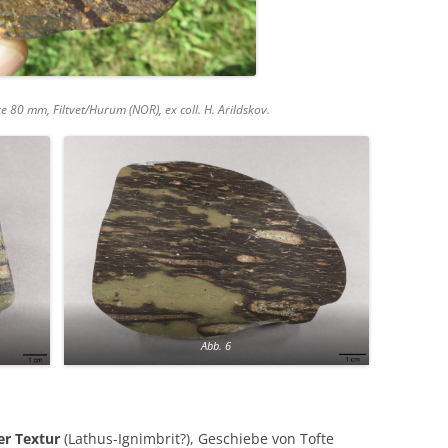
te 80 mm, Filtvet/Hurum (NOR), ex coll. H. Arildskov.
Abb. 6
er Textur
(Lathus-Ignimbrit?), Geschiebe von Tofte