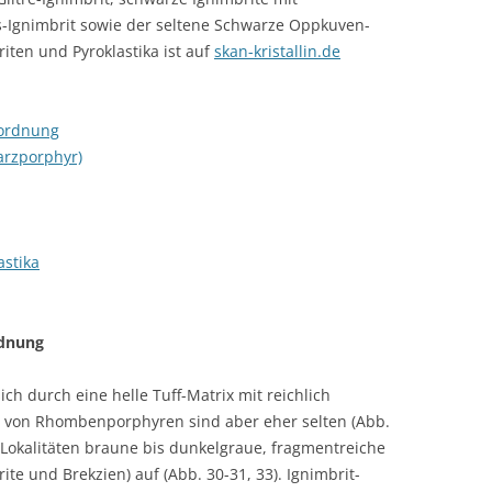
Ignimbrit sowie der seltene Schwarze Oppkuven-
iten und Pyroklastika ist auf
skan-kristallin.de
uordnung
arzporphyr)
astika
rdnung
ich durch eine helle Tuff-Matrix mit reichlich
 von Rhombenporphyren sind aber eher selten (Abb.
 Lokalitäten braune bis dunkelgraue, fragmentreiche
rite und Brekzien) auf (Abb. 30-31, 33). Ignimbrit-