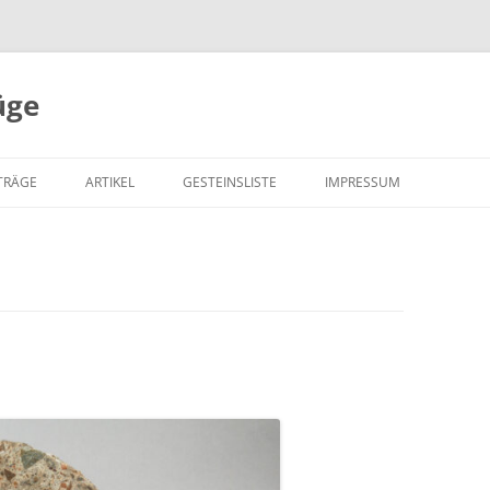
üge
Zum
Inhalt
TRÄGE
ARTIKEL
GESTEINSLISTE
IMPRESSUM
springen