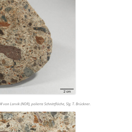
 von Larvik (NOR), polierte Schnittfläche, Slg. T. Brückner.