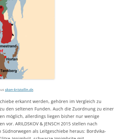
aus
skan-kristallin.de
.
schiebe erkannt werden, gehören im Vergleich zu
zu den seltenen Funden. Auch die Zuordnung zu einer
len möglich, allerdings liegen bisher nur wenige
n vor. ARILDSKOV & JENSCH 2015 stellen nach
Südnorwegen als Leitgeschiebe heraus: Bordvika-
Glitre-Ignimbrit, schwarze Ignimbrite mit