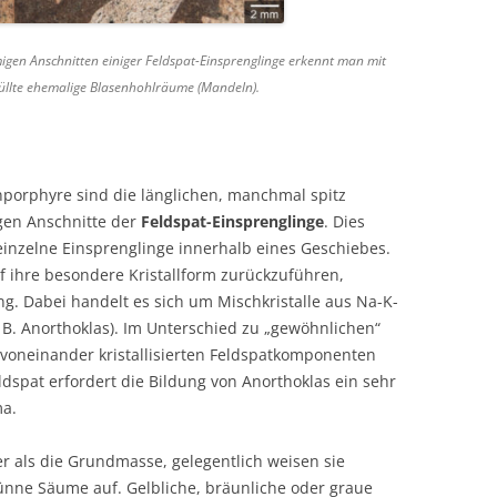
en Anschnitten einiger Feldspat-Einsprenglinge erkennt man mit
füllte ehemalige Blasenhohlräume (Mandeln).
rphyre sind die länglichen, manchmal spitz
gen Anschnitte der
Feldspat-Einsprenglinge
. Dies
 einzelne Einsprenglinge innerhalb eines Geschiebes.
uf ihre besondere Kristallform zurückzuführen,
. Dabei handelt es sich um Mischkristalle aus Na-K-
. B. Anorthoklas). Im Unterschied zu „gewöhnlichen“
voneinander kristallisierten Feldspatkomponenten
ldspat erfordert die Bildung von Anorthoklas ein sehr
ma.
er als die Grundmasse, gelegentlich weisen sie
ünne Säume auf. Gelbliche, bräunliche oder graue