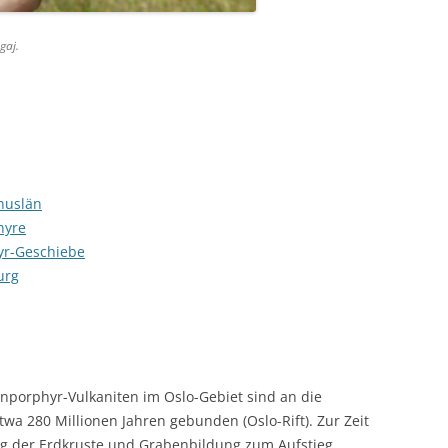
gaj.
huslän
hyre
yr-Geschiebe
urg
porphyr-Vulkaniten im Oslo-Gebiet sind an die
wa 280 Millionen Jahren gebunden (Oslo-Rift). Zur Zeit
g der Erdkruste und Grabenbildung zum Aufstieg