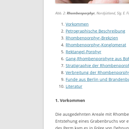
Abb. 2:
Rhombenporphyr
, Nordjütland, Slg. E. Fi
Vorkommen
Petrographische Beschreibung
Rhombenporphyr-Brekzien
Rhombenporphyr-Konglomerat
Rektangel-Porphyr
Gang-Rhombenporphyre aus Bo
Stratigraphie der Rhombenporp
Verbreitung der Rhombenporph
Funde aus Berlin und Brandenb
Literatur
1. Vorkommen
Die ausgedehnten Areale mit Rhomben
Entstehung eines Grabenbruchs vor et
des Perm kam es in Folge von Dehnun