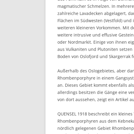
magmatischer Schmelzen. In mehreren
zahlreiche Lavadecken abgelagert, 
Flächen im Südwesten (Vestfold) und 
weiteren kleineren Vorkommen. Mit 
weitere intrusive und effusive Gesteine
oder Nordmarkit. Einige von ihnen ei
aus Vulkaniten und Plutoniten setzen
Boden von Oslofjord und Skargerrak fo
Außerhalb des Oslogebietes, aber dam
Rhombenporphyre in einem Gangsyste
an. Dieses Gebiet kommt ebenfalls al
allerdings besitzen die Gänge eine v
von dort aussehen, zeigt ein Artikel a
QUENSEL 1918 beschreibt ein kleines
Rhombenporphyren aus dem Kebnekais
nördlich gelegenen Gebiet Rhombenp