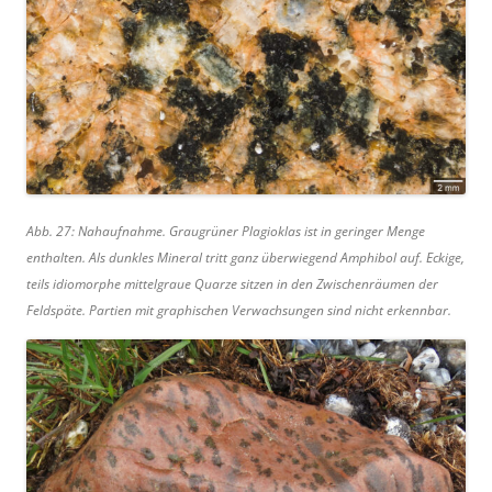
Abb. 27: Nahaufnahme. Graugrüner Plagioklas ist in geringer Menge
enthalten. Als dunkles Mineral tritt ganz überwiegend Amphibol auf. Eckige,
teils idiomorphe mittelgraue Quarze sitzen in den Zwischenräumen der
Feldspäte. Partien mit graphischen Verwachsungen sind nicht erkennbar.