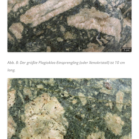
Abb. 8: Der größte Plagioklas-Einsprengling (oder Xenokristall) ist 10 cm
lang.