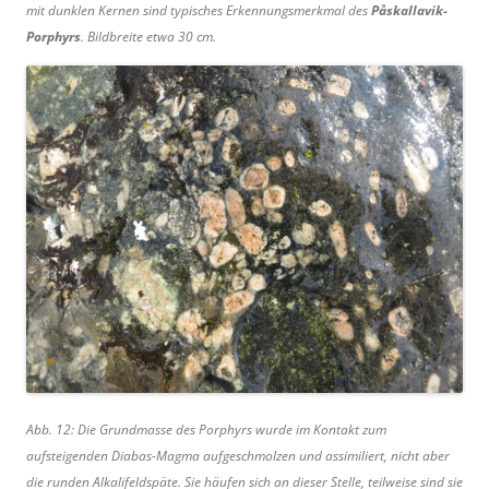
mit dunklen Kernen sind typisches Erkennungsmerkmal des
Påskallavik-
Porphyrs
. Bildbreite etwa 30 cm.
Abb. 12: Die Grundmasse des Porphyrs wurde im Kontakt zum
aufsteigenden Diabas-Magma aufgeschmolzen und assimiliert, nicht aber
die runden Alkalifeldspäte. Sie häufen sich an dieser Stelle, teilweise sind sie