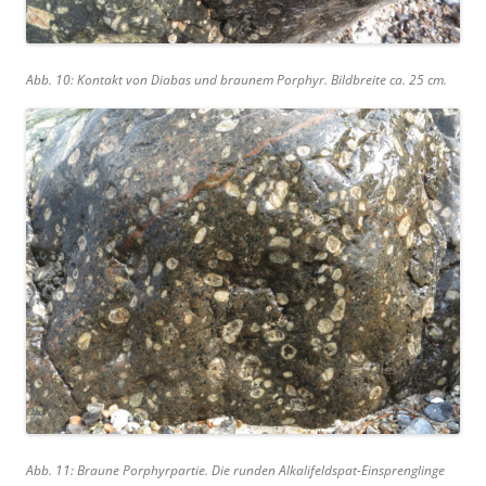
Abb. 10: Kontakt von Diabas und braunem Porphyr. Bildbreite ca. 25 cm.
Abb. 11: Braune Porphyrpartie. Die runden Alkalifeldspat-Einsprenglinge