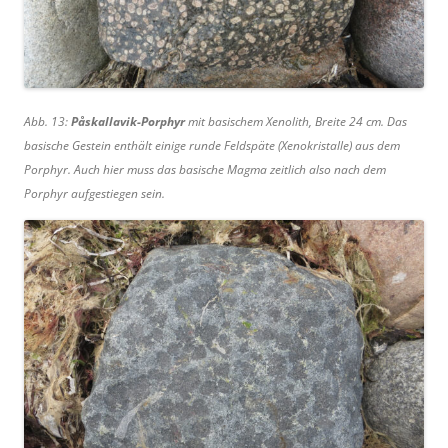
Abb. 13:
Påskallavik-Porphyr
mit basischem Xenolith, Breite 24 cm. Das
basische Gestein enthält einige runde Feldspäte (Xenokristalle) aus dem
Porphyr. Auch hier muss das basische Magma zeitlich also nach dem
Porphyr aufgestiegen sein.