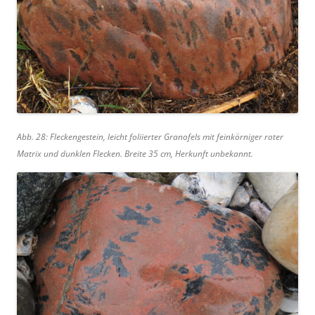
Abb. 28: Fleckengestein, leicht foliierter Granofels mit feinkörniger roter
Matrix und dunklen Flecken. Breite 35 cm, Herkunft unbekannt.