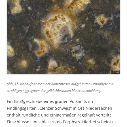
Abb. 15: Nahaufnahme einer konzentrisch aufgebauten Lithophyse mit
strahligen Aggregaten der gelblichbraunen Mineralneubildung.
Ein Großgeschiebe eines grauen Vulkanits im
Findlingsgarten „Clenzer Schweiz“ in Ost-Niedersachen
enthält rundliche und einigermaßen regelhaft verteilte
Einschlüsse eines blassroten Porphyrs. Hierbei scheint es