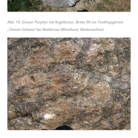
Abb. 16: Grauer Porphyr mit Kugeltextur, Breite 90 cm. Findlingsgarten
„Clenzer Schweiz“ bei Reddereitz (Wendland, Niedersachen).