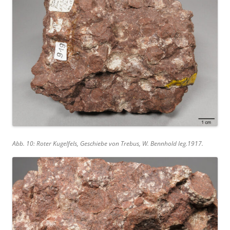
Abb. 10: Roter Kugelfels, Geschiebe von Trebus, W. Bennhold leg.1917.