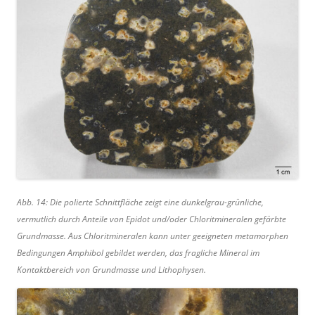
Abb. 14: Die polierte Schnittfläche zeigt eine dunkelgrau-grünliche,
vermutlich durch Anteile von Epidot und/oder Chloritmineralen gefärbte
Grundmasse. Aus Chloritmineralen kann unter geeigneten metamorphen
Bedingungen Amphibol gebildet werden, das fragliche Mineral im
Kontaktbereich von Grundmasse und Lithophysen.