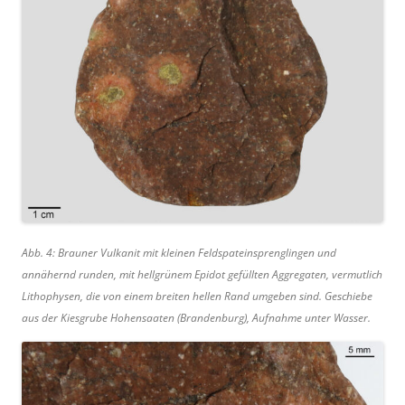
Abb. 4: Brauner Vulkanit mit kleinen Feldspateinsprenglingen und
annähernd runden, mit hellgrünem Epidot gefüllten Aggregaten, vermutlich
Lithophysen, die von einem breiten hellen Rand umgeben sind. Geschiebe
aus der Kiesgrube Hohensaaten (Brandenburg), Aufnahme unter Wasser.