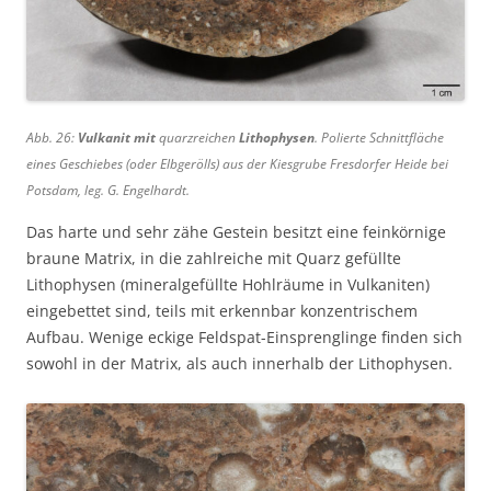
Abb. 26:
Vulkanit
mit
quarzreichen
Lithophysen
. Polierte Schnittfläche
eines Geschiebes (oder Elbgerölls) aus der Kiesgrube Fresdorfer Heide bei
Potsdam, leg. G. Engelhardt.
Das harte und sehr zähe Gestein besitzt eine feinkörnige
braune Matrix, in die zahlreiche mit Quarz gefüllte
Lithophysen (mineralgefüllte Hohlräume in Vulkaniten)
eingebettet sind, teils mit erkennbar konzentrischem
Aufbau. Wenige eckige Feldspat-Einsprenglinge finden sich
sowohl in der Matrix, als auch innerhalb der Lithophysen.