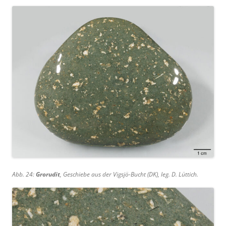
Abb. 24:
Grorudit
, Geschiebe aus der Vigsjö-Bucht (DK), leg. D. Lüttich.