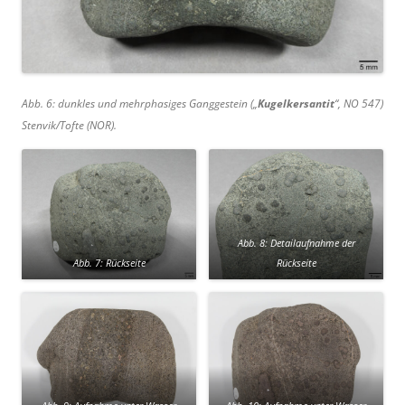
Abb. 6: dunkles und mehrphasiges Ganggestein („
Kugelkersantit
“, NO 547)
Stenvik/Tofte (NOR).
Abb. 8: Detailaufnahme der
Abb. 7: Rückseite
Rückseite