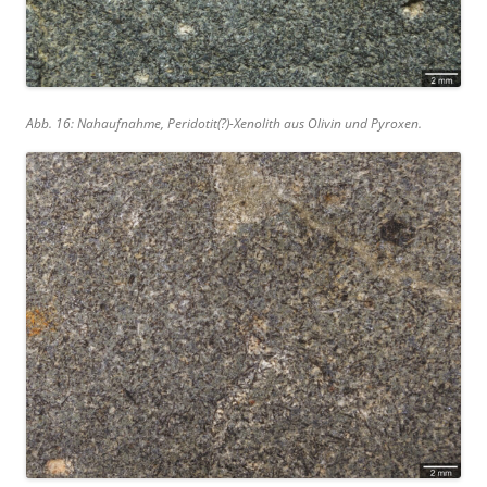
Abb. 16: Nahaufnahme, Peridotit(?)-Xenolith aus Olivin und Pyroxen.