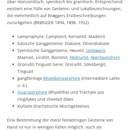
über monzonitisch, syenitisch bis granitisch. Entsprechend
existiert eine Fülle von Gesteins- und Lokalbezeichnungen,
die mehrheitlich auf Brøggers Erstbeschreibungen
zurückgehen (BRØGGER 1894, 1898, 1932):
Lamprophyre: Camptonit, Kersantit, Madeirit
basische Ganggesteine: Diabase, Olivindiabase
Syenitische Ganggesteine: Heumit,
Lestiwarit
,
Maenait, Lindöit, Bostonit,
Hedrumit
,
Akeritporphyre
Grorudit-Tinguait-Serie: Grorudit, Sölvsbergit,
Tinguait
gangförmige
Rhombenporphyre
(intermediäre Latite
u. ä.)
Quarzporphyre
(Rhyolithe) und Trachyte aus
ringdykes und sheeted dikes
Kullaite (trachytische Mischgesteine).
Eine Bestimmung der meist feinkörnigen Gesteine von
Hand ist nur in wenigen Fällen möglich, auch als