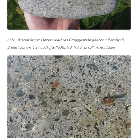
Abb. 18: feinkörniges
intermediäres Ganggestein
(Maenait-Porphyr?),
Breite 13,5 cm, Steinvik/Tofte (NOR), NO 1048, ex coll. H. Arildskov.