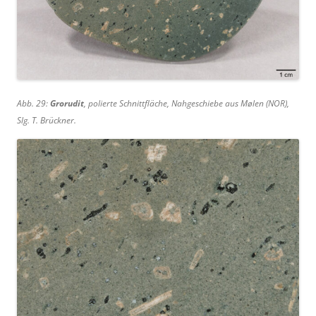
Abb. 29:
Grorudit
, polierte Schnittfläche, Nahgeschiebe aus Mølen (NOR),
Slg. T. Brückner.