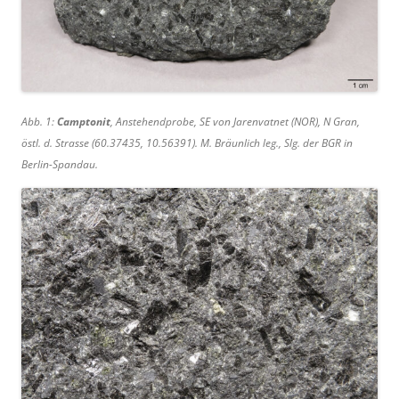
Abb. 1:
Camptonit
, Anstehendprobe, SE von Jarenvatnet (NOR), N Gran,
östl. d. Strasse (60.37435, 10.56391). M. Bräunlich leg., Slg. der BGR in
Berlin-Spandau.