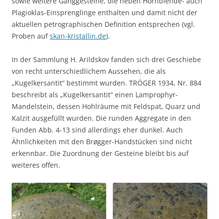
sowie weitere Ganggesteine, die neben Hornblende- auch
Plagioklas-Einsprenglinge enthalten und damit nicht der
aktuellen petrographischen Definition entsprechen (vgl.
Proben auf
skan-kristallin.de
).
In der Sammlung H. Arildskov fanden sich drei Geschiebe
von recht unterschiedlichem Aussehen, die als
„Kugelkersantit“ bestimmt wurden. TRÖGER 1934, Nr. 884
beschreibt als „Kugelkersantit“ einen Lamprophyr-
Mandelstein, dessen Hohlräume mit Feldspat, Quarz und
Kalzit ausgefüllt wurden. Die runden Aggregate in den
Funden Abb. 4-13 sind allerdings eher dunkel. Auch
Ähnlichkeiten mit den Brøgger-Handstücken sind nicht
erkennbar. Die Zuordnung der Gesteine bleibt bis auf
weiteres offen.