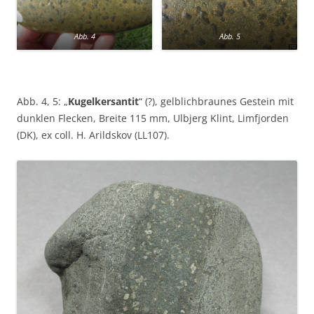
Abb. 4
Abb. 5
Abb. 4, 5: „
Kugelkersantit
“ (?), gelblichbraunes Gestein mit
dunklen Flecken, Breite 115 mm, Ulbjerg Klint, Limfjorden
(DK), ex coll. H. Arildskov (LL107).