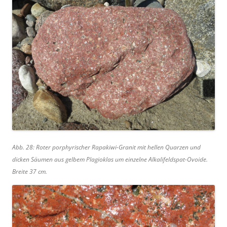
Abb. 28: Roter porphyrischer Rapakiwi-Granit mit hellen Quarzen und
dicken Säumen aus gelbem Plagioklas um einzelne Alkalifeldspat-Ovoide.
Breite 37 cm.