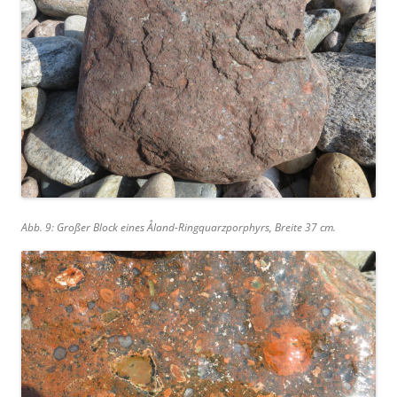
Abb. 9: Großer Block eines Åland-Ringquarzporphyrs, Breite 37 cm.