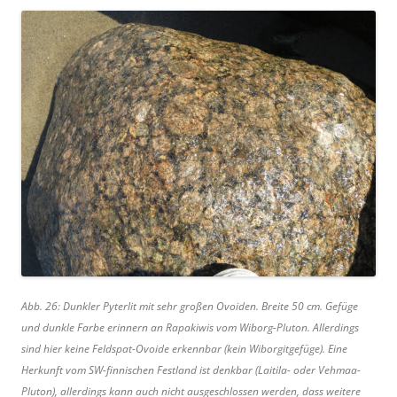
Abb. 26: Dunkler Pyterlit mit sehr großen Ovoiden. Breite 50 cm. Gefüge
und dunkle Farbe erinnern an Rapakiwis vom Wiborg-Pluton. Allerdings
sind hier keine Feldspat-Ovoide erkennbar (kein Wiborgitgefüge). Eine
Herkunft vom SW-finnischen Festland ist denkbar (Laitila- oder Vehmaa-
Pluton), allerdings kann auch nicht ausgeschlossen werden, dass weitere