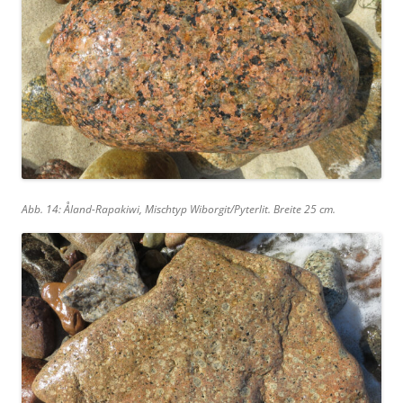
Abb. 14: Åland-Rapakiwi, Mischtyp Wiborgit/Pyterlit. Breite 25 cm.