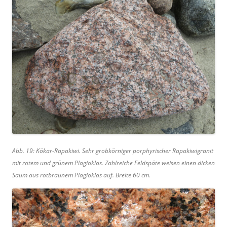
Abb. 19: Kökar-Rapakiwi. Sehr grobkörniger porphyrischer Rapakiwigranit
mit rotem und grünem Plagioklas. Zahlreiche Feldspäte weisen einen dicken
Saum aus rotbraunem Plagioklas auf. Breite 60 cm.