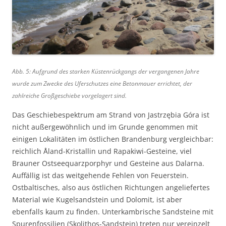
Abb. 5: Aufgrund des starken Küstenrückgangs der vergangenen Jahre
wurde zum Zwecke des Uferschutzes eine Betonmauer errichtet, der
zahlreiche Großgeschiebe vorgelagert sind.
Das Geschiebespektrum am Strand von Jastrzębia Góra ist
nicht außergewöhnlich und im Grunde genommen mit
einigen Lokalitäten im östlichen Brandenburg vergleichbar:
reichlich Åland-Kristallin und Rapakiwi-Gesteine, viel
Brauner Ostseequarzporphyr und Gesteine aus Dalarna.
Auffällig ist das weitgehende Fehlen von Feuerstein.
Ostbaltisches, also aus östlichen Richtungen angeliefertes
Material wie Kugelsandstein und Dolomit, ist aber
ebenfalls kaum zu finden. Unterkambrische Sandsteine mit
Spurenfossilien (Skolithos-Sandstein) treten nur vereinzelt