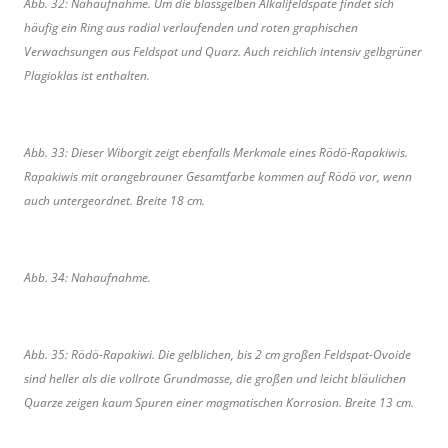
Abb. 32: Nahaufnahme. Um die blassgelben Alkalifeldspäte findet sich
häufig ein Ring aus radial verlaufenden und roten graphischen
Verwachsungen aus Feldspat und Quarz. Auch reichlich intensiv gelbgrüner
Plagioklas ist enthalten.
Abb. 33: Dieser Wiborgit zeigt ebenfalls Merkmale eines Rödö-Rapakiwis.
Rapakiwis mit orangebrauner Gesamtfarbe kommen auf Rödö vor, wenn
auch untergeordnet. Breite 18 cm.
Abb. 34: Nahaufnahme.
Abb. 35: Rödö-Rapakiwi. Die gelblichen, bis 2 cm großen Feldspat-Ovoide
sind heller als die vollrote Grundmasse, die großen und leicht bläulichen
Quarze zeigen kaum Spuren einer magmatischen Korrosion. Breite 13 cm.