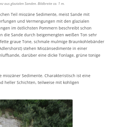
z aus glazialen Sanden. Bildbreite ca. 1 m.
lichen Teil miozäne Sedimente, meist Sande mit
werfungen und Vermengungen mit den glazialen
ungen im östlichsten Pommern beschreibt schon
n die Sande durch beigemengten weißen Ton sehr
en fette graue Tone, schmale mulmige Braunkohlebänder
(Adlershorst) stehen Miozänsedimente in einer
hluffsande, darüber eine dicke Tonlage, grüne tonige
e miozäner Sedimente. Charakteristisch ist eine
 heller Schichten, teilweise mit kohligen