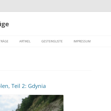
üge
Zum
Inhalt
TRÄGE
ARTIKEL
GESTEINSLISTE
IMPRESSUM
springen
en, Teil 2: Gdynia