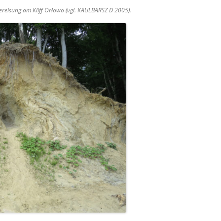
reisung am Kliff Orłowo (vgl. KAULBARSZ D 2005).