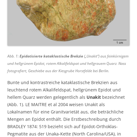
Abb. 1:
Epidotisierte kataklastische Brekzie
(„Unakit“) aus feinkörnigem
und hellgrünem Epidot, rotem Alkalifeldspat und hellgrauem Quarz. Nass
fotografiert, Geschiebe aus der Kiesgrube Horstfelde bei Berlin.
Bunte und kontrastreiche kataklastische Brekzien aus
leuchtend rotem Alkalifeldspat, hellgrünem Epidot und
hellem Quarz werden gelegentlich als
Unakit
bezeichnet
(Abb. 1). LE MAITRE et al 2004 weisen Unakit als
Lokalnamen für eine Granitvarietät aus, die beträchliche
Mengen an Epidot enthält. Die Erstbeschreibung durch
BRADLEY 1874: 519 bezieht sich auf Epidot-Orthoklas-
Pegmatite aus der Unaka-Kette (North Carolina/USA), in