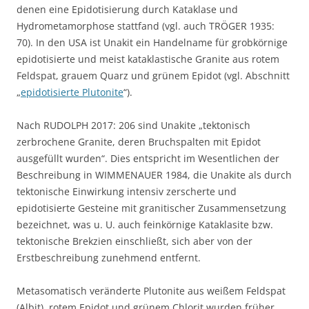
denen eine Epidotisierung durch Kataklase und
Hydrometamorphose stattfand (vgl. auch TRÖGER 1935:
70). In den USA ist Unakit ein Handelname für grobkörnige
epidotisierte und meist kataklastische Granite aus rotem
Feldspat, grauem Quarz und grünem Epidot (vgl. Abschnitt
„
epidotisierte Plutonite
“).
Nach RUDOLPH 2017: 206 sind Unakite „tektonisch
zerbrochene Granite, deren Bruchspalten mit Epidot
ausgefüllt wurden“. Dies entspricht im Wesentlichen der
Beschreibung in WIMMENAUER 1984, die Unakite als durch
tektonische Einwirkung intensiv zerscherte und
epidotisierte Gesteine mit granitischer Zusammensetzung
bezeichnet, was u. U. auch feinkörnige Kataklasite bzw.
tektonische Brekzien einschließt, sich aber von der
Erstbeschreibung zunehmend entfernt.
Metasomatisch veränderte Plutonite aus weißem Feldspat
(Albit), rotem Epidot und grünem Chlorit wurden früher