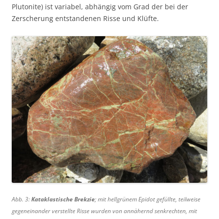
Plutonite) ist variabel, abhängig vom Grad der bei der
Zerscherung entstandenen Risse und Klüfte.
Abb. 3:
Kataklastische Brekzie
; mit hellgrünem Epidot gefüllte, teilweise
gegeneinander verstellte Risse wurden von annähernd senkrechten, mit