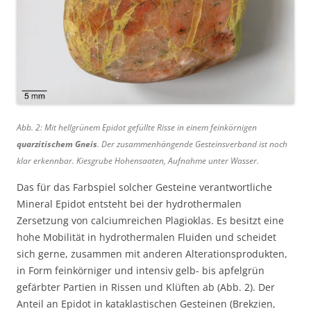
Abb. 2: Mit hellgrünem Epidot gefüllte Risse in einem feinkörnigen
quarzitischem Gneis
. Der zusammenhängende Gesteinsverband ist noch
klar erkennbar. Kiesgrube Hohensaaten, Aufnahme unter Wasser.
Das für das Farbspiel solcher Gesteine verantwortliche
Mineral Epidot entsteht bei der hydrothermalen
Zersetzung von calciumreichen Plagioklas. Es besitzt eine
hohe Mobilität in hydrothermalen Fluiden und scheidet
sich gerne, zusammen mit anderen Alterationsprodukten,
in Form feinkörniger und intensiv gelb- bis apfelgrün
gefärbter Partien in Rissen und Klüften ab (Abb. 2). Der
Anteil an Epidot in kataklastischen Gesteinen (Brekzien,