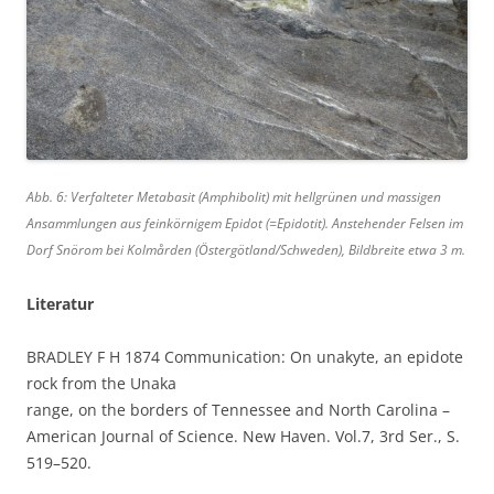
Abb. 6: Verfalteter Metabasit (Amphibolit) mit hellgrünen und massigen
Ansammlungen aus feinkörnigem Epidot (=Epidotit). Anstehender Felsen im
Dorf Snörom bei Kolmården (Östergötland/Schweden), Bildbreite etwa 3 m.
Literatur
BRADLEY F H 1874 Communication: On unakyte, an epidote
rock from the Unaka
range, on the borders of Tennessee and North Carolina –
American Journal of Science. New Haven. Vol.7, 3rd Ser., S.
519–520.