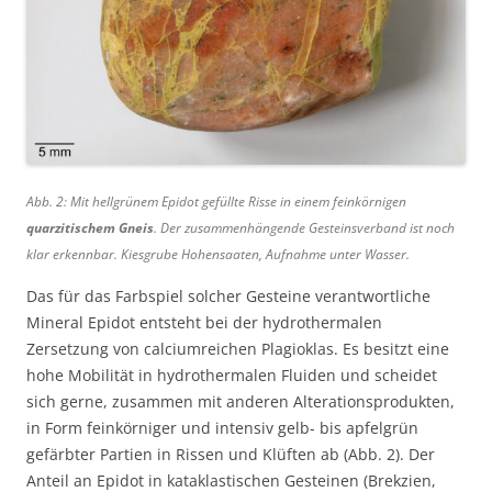
Abb. 2: Mit hellgrünem Epidot gefüllte Risse in einem feinkörnigen
quarzitischem Gneis
. Der zusammenhängende Gesteinsverband ist noch
klar erkennbar. Kiesgrube Hohensaaten, Aufnahme unter Wasser.
Das für das Farbspiel solcher Gesteine verantwortliche
Mineral Epidot entsteht bei der hydrothermalen
Zersetzung von calciumreichen Plagioklas. Es besitzt eine
hohe Mobilität in hydrothermalen Fluiden und scheidet
sich gerne, zusammen mit anderen Alterationsprodukten,
in Form feinkörniger und intensiv gelb- bis apfelgrün
gefärbter Partien in Rissen und Klüften ab (Abb. 2). Der
Anteil an Epidot in kataklastischen Gesteinen (Brekzien,