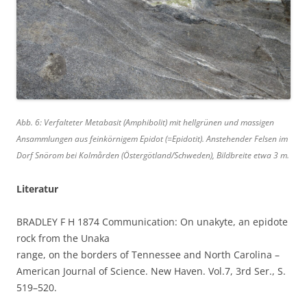
Abb. 6: Verfalteter Metabasit (Amphibolit) mit hellgrünen und massigen
Ansammlungen aus feinkörnigem Epidot (=Epidotit). Anstehender Felsen im
Dorf Snörom bei Kolmården (Östergötland/Schweden), Bildbreite etwa 3 m.
Literatur
BRADLEY F H 1874 Communication: On unakyte, an epidote
rock from the Unaka
range, on the borders of Tennessee and North Carolina –
American Journal of Science. New Haven. Vol.7, 3rd Ser., S.
519–520.