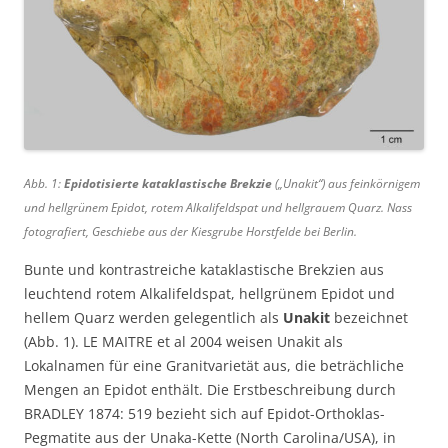
Abb. 1:
Epidotisierte kataklastische Brekzie
(„Unakit“) aus feinkörnigem
und hellgrünem Epidot, rotem Alkalifeldspat und hellgrauem Quarz. Nass
fotografiert, Geschiebe aus der Kiesgrube Horstfelde bei Berlin.
Bunte und kontrastreiche kataklastische Brekzien aus
leuchtend rotem Alkalifeldspat, hellgrünem Epidot und
hellem Quarz werden gelegentlich als
Unakit
bezeichnet
(Abb. 1). LE MAITRE et al 2004 weisen Unakit als
Lokalnamen für eine Granitvarietät aus, die beträchliche
Mengen an Epidot enthält. Die Erstbeschreibung durch
BRADLEY 1874: 519 bezieht sich auf Epidot-Orthoklas-
Pegmatite aus der Unaka-Kette (North Carolina/USA), in