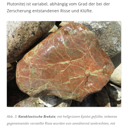
Plutonite) ist variabel, abhängig vom Grad der bei der
Zerscherung entstandenen Risse und Klüfte.
Abb. 3:
Kataklastische Brekzie
; mit hellgrünem Epidot gefüllte, teilweise
gegeneinander verstellte Risse wurden von annähernd senkrechten, mit