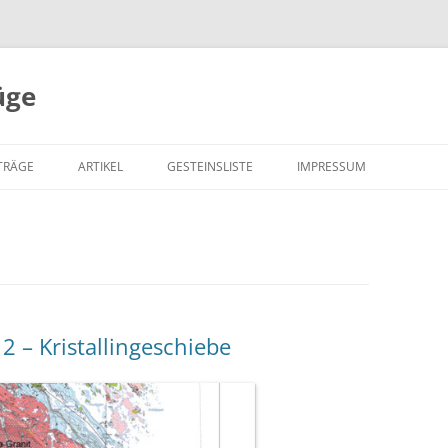
üge
Zum
Inhalt
TRÄGE
ARTIKEL
GESTEINSLISTE
IMPRESSUM
springen
2 – Kristallingeschiebe