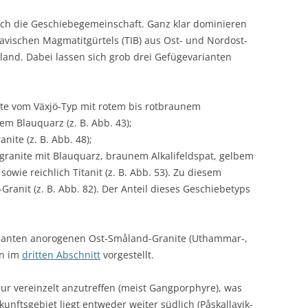
ich die Geschiebegemeinschaft. Ganz klar dominieren
avischen Magmatitgürtels (TIB) aus Ost- und Nordost-
and. Dabei lassen sich grob drei Gefügevarianten
nite vom Växjö-Typ mit rotem bis rotbraunem
tem Blauquarz (z. B. Abb. 43);
nite (z. B. Abb. 48);
ranite mit Blauquarz, braunem Alkalifeldspat, gelbem
owie reichlich Titanit (z. B. Abb. 53). Zu diesem
Granit (z. B. Abb. 82). Der Anteil dieses Geschiebetyps
ssanten anorogenen Ost-Småland-Granite (Uthammar-,
en im
dritten Abschnitt
vorgestellt.
ur vereinzelt anzutreffen (meist Gangporphyre), was
unftsgebiet liegt entweder weiter südlich (Påskallavik-