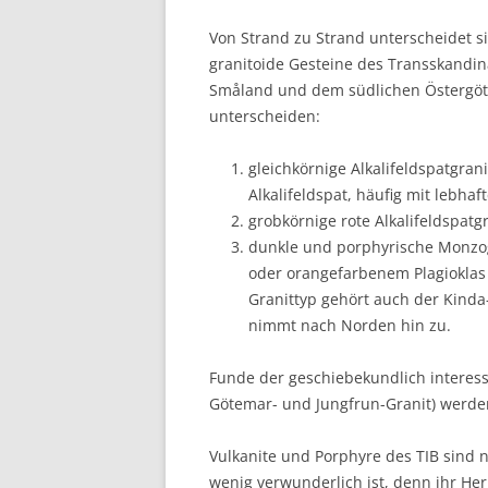
Von Strand zu Strand unterscheidet s
granitoide Gesteine des Transskandin
Småland und dem südlichen Östergötl
unterscheiden:
gleichkörnige Alkalifeldspatgra
Alkalifeldspat, häufig mit lebhaf
grobkörnige rote Alkalifeldspatgra
dunkle und porphyrische Monzog
oder orangefarbenem Plagioklas s
Granittyp gehört auch der Kinda-
nimmt nach Norden hin zu.
Funde der geschiebekundlich intere
Götemar- und Jungfrun-Granit) werd
Vulkanite und Porphyre des TIB sind n
wenig verwunderlich ist, denn ihr Herk