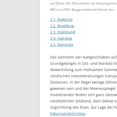
auf Öland. Der Pfeil markiert die Hauptzugricht
WIK et al 2005: Berggrundskartan Kalmar län –
2.1. Äleklinta
2.2. Byxelkrog
2.3. Eskilslund
2.4. Hagskog
2.5. Ramsnäs
Das Sammeln von Nahgeschieben auf Ö
Grundgebirges in Ost- und Nordost-S
Abwechslung zum mühsamen Sammeln 
nordischen Inlandvereisungen transpo
Distanzen, in der Regel wenige Zehne
gewesen sein und der Meeresspiegel 
Inselstränden finden sich ganz überw
nordöstlichen Småland, dem Gebiet e
Zugrichtung des Eises. Zur Lage der F
Exkursionsberichtes
.