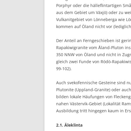
Porphyr oder die hälleflintartigen S
aus dem Gebiet um Växjö) oder zu we
Vulkanitgebiet von Lönneberga wie L
kommen auf Öland nicht vor (lediglich
Der Anteil an Ferngeschieben ist geri
Rapakiwigranite vom Åland-Pluton ins 
350 NNW von Öland und nicht in Zugri
gleich zwei Funde von Rödö-Rapakiwi
99-102).
Auch svekofennische Gesteine sind nur
Plutonite (Uppland-Granite) oder au
bilden lokale Häufungen von Flecken
nahen Västervik-Gebiet (Lokalität Ra
Ausbildung tritt hingegen kaum in Er
2.1. Äleklinta