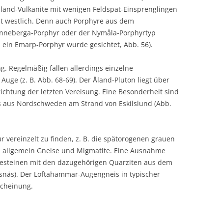
måland-Vulkanite mit wenigen Feldspat-Einsprenglingen
it westlich. Denn auch Porphyre aus dem
önneberga-Porphyr oder der Nymåla-Porphyrtyp
 ein Emarp-Porphyr wurde gesichtet, Abb. 56).
ng. Regelmäßig fallen allerdings einzelne
Auge (z. B. Abb. 68-69). Der Åland-Pluton liegt über
chtung der letzten Vereisung. Eine Besonderheit sind
s aus Nordschweden am Strand von Eskilslund (Abb.
 vereinzelt zu finden, z. B. die spätorogenen grauen
ch allgemein Gneise und Migmatite. Eine Ausnahme
gesteinen mit den dazugehörigen Quarziten aus dem
msnäs). Der Loftahammar-Augengneis in typischer
scheinung.