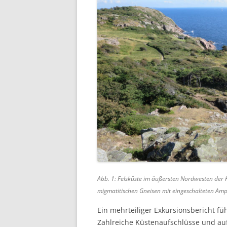
Abb. 1: Felsküste im äußersten Nordwesten der 
migmatitischen Gneisen mit eingeschalteten Amph
Ein mehrteiliger Exkursionsbericht f
Zahlreiche Küstenaufschlüsse und au