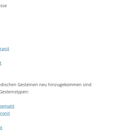
üsse
ranit
t
dischen Gesteinen neu hinzugekommen sind
Gesteinstypen:
egmatit
ronit
it