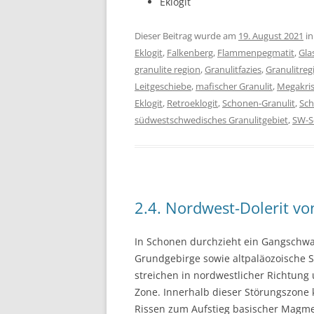
Eklogit
Dieser Beitrag wurde am
19. August 2021
i
Eklogit
,
Falkenberg
,
Flammenpegmatit
,
Gla
granulite region
,
Granulitfazies
,
Granulitreg
Leitgeschiebe
,
mafischer Granulit
,
Megakris
Eklogit
,
Retroeklogit
,
Schonen-Granulit
,
Sch
südwestschwedisches Granulitgebiet
,
SW-S
2.4. Nordwest-Dolerit vo
In Schonen durchzieht ein Gangschwa
Grundgebirge sowie altpaläozoische S
streichen in nordwestlicher Richtung 
Zone. Innerhalb dieser Störungszone
Rissen zum Aufstieg basischer Magm