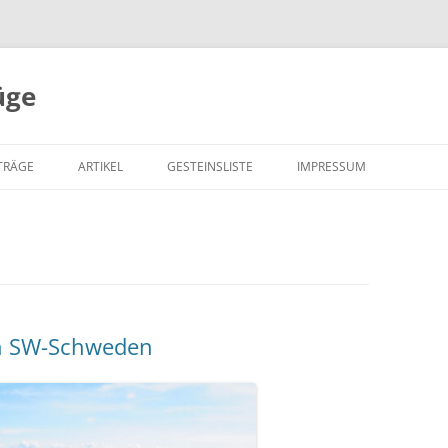
üge
Zum
Inhalt
TRÄGE
ARTIKEL
GESTEINSLISTE
IMPRESSUM
springen
in SW-Schweden