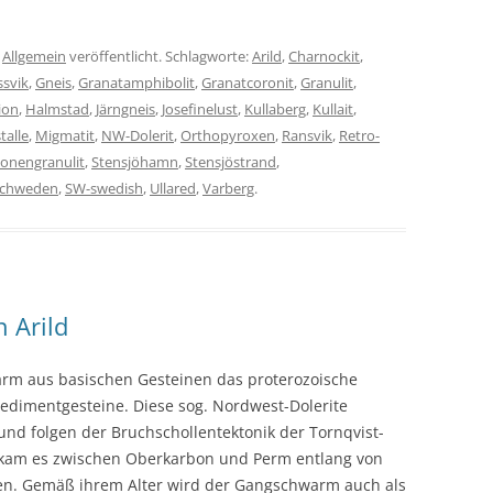
n
Allgemein
veröffentlicht. Schlagworte:
Arild
,
Charnockit
,
ssvik
,
Gneis
,
Granatamphibolit
,
Granatcoronit
,
Granulit
,
ion
,
Halmstad
,
Järngneis
,
Josefinelust
,
Kullaberg
,
Kullait
,
talle
,
Migmatit
,
NW-Dolerit
,
Orthopyroxen
,
Ransvik
,
Retro-
onengranulit
,
Stensjöhamn
,
Stensjöstrand
,
chweden
,
SW-swedish
,
Ullared
,
Varberg
.
n Arild
rm aus basischen Gesteinen das proterozoische
edimentgesteine. Diese sog. Nordwest-Dolerite
und folgen der Bruchschollentektonik der Tornqvist-
 kam es zwischen Oberkarbon und Perm entlang von
en. Gemäß ihrem Alter wird der Gangschwarm auch als