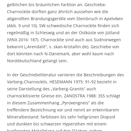
gelblichen bis bräunlichen Farbton an. Geschiebe-
Charnockite dürften ganz ähnlich aussehen wie die
abgerollten Brandungsgerölle vom Steinbruch in Apelviken
(Abb. 9 und 10). SW-schwedische Charnockite finden sich
regelmäßig in Schleswig und an der Ostküste von Jütland
(VINX 2016: 187). Charnockite sind auch aus Südnorwegen
bekannt („Arendalit“, s. skan-kristallin.de). Geschiebe von
dort könnten nach N-Dänemark, aber wohl kaum nach
Norddeutschland gelangt sein.
In der Geschiebeliteratur variieren die Beschreibungen des
Varberg-Charnockits. HESEMANN 1975: 91-92 bezieht in
seine Darstellung des „Varberg-Granits“ auch
charnockitisierte Gneise ein. ZANDSTRA 1988: 355 schlägt
in diesem Zusammenhang „Pyroxengneis“ als die
treffendere Bezeichnung vor und nennt an erkennbarem
Mineralbestand: farblosen bis sehr hellgrünen Diopsid
und dunklen bis schwarzen Hypersthen mit einem
kupferroten Metallglanz auf den Flächen, neben