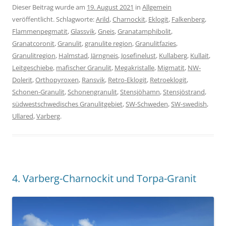
Dieser Beitrag wurde am
19. August 2021
in
Allgemein
veröffentlicht. Schlagworte:
Arild
,
Charnockit
,
Eklogit
,
Falkenberg
,
Flammenpegmatit
,
Glassvik
,
Gneis
,
Granatamphibolit
,
Granatcoronit
,
Granulit
,
granulite region
,
Granulitfazies
,
Granulitregion
,
Halmstad
,
Järngneis
,
Josefinelust
,
Kullaberg
,
Kullait
,
Leitgeschiebe
,
mafischer Granulit
,
Megakristalle
,
Migmatit
,
NW-
Dolerit
,
Orthopyroxen
,
Ransvik
,
Retro-Eklogit
,
Retroeklogit
,
Schonen-Granulit
,
Schonengranulit
,
Stensjöhamn
,
Stensjöstrand
,
südwestschwedisches Granulitgebiet
,
SW-Schweden
,
SW-swedish
,
Ullared
,
Varberg
.
4. Varberg-Charnockit und Torpa-Granit