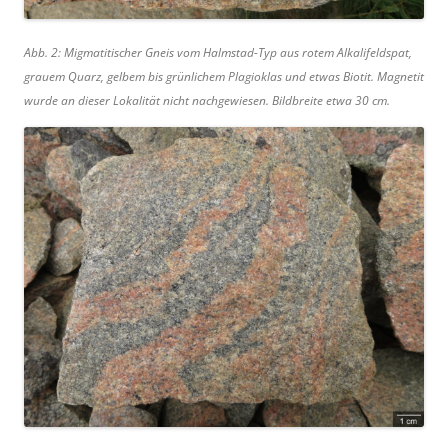
Abb. 2: Migmatitischer Gneis vom Halmstad-Typ aus rotem Alkalifeldspat,
grauem Quarz, gelbem bis grünlichem Plagioklas und etwas Biotit. Magnetit
wurde an dieser Lokalität nicht nachgewiesen. Bildbreite etwa 30 cm.