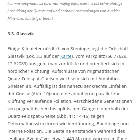
Flammenpegmatit, ist aber nur mäßig deformiert, weist keine plattige
Ausbildung der Quarze auf und enthält Ansammlungen von dunklen
Mineralen (blättriger Biotit).
3.3. Glassvik
Einige Kilometer nördlich von Steninge liegt die Ortschaft
Glassvik (Lok. 3.3 auf der
Karte
). Vom Parkplatz (56.77629,
12.62089) aus geht man zur Küste und orientiert sich in
nördlicher Richtung. Aufschlüsse von migmatitischen
Quarz-Feldspat-Gneisen wechseln sich mit Amphibol-
Gneisen ab. Auffällig ist das nahezu senkrechte Einfallen
der Gneise (Abb. 10) und eine annähernd parallel zur
Klüftung verlaufende Foliation. Verschiedene Generationen
von pegmatitischen bis aplitischen Gängen innerhalb der
Quarz-Feldspat-Gneise (Abb. 11; 14-16) zeigen
Deformationsstrukturen wie Verdünnung, Boudinage und
interne Foliation. Die Gesteine entstanden während des
„Halland-Events“ vor etwa 1.440 Ma und wurden im Zuge