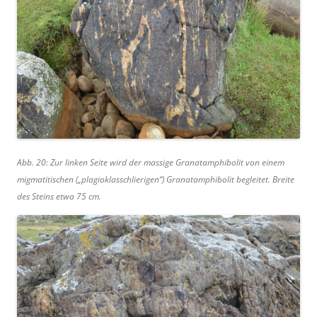
Abb. 20: Zur linken Seite wird der massige Granatamphibolit von einem
migmatitischen („plagioklasschlierigen“) Granatamphibolit begleitet. Breite
des Steins etwa 75 cm.