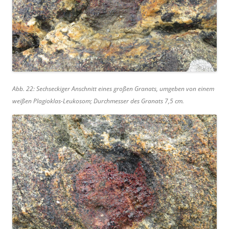
Abb. 22: Sechseckiger Anschnitt eines großen Granats, umgeben von einem
weißen Plagioklas-Leukosom; Durchmesser des Granats 7,5 cm.