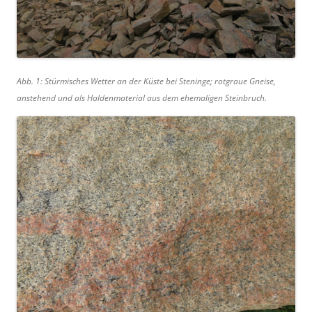
Abb. 1: Stürmisches Wetter an der Küste bei Steninge; rotgraue Gneise,
anstehend und als Haldenmaterial aus dem ehemaligen Steinbruch.