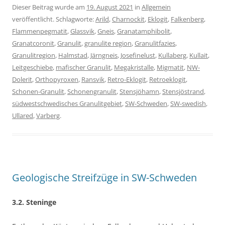
Dieser Beitrag wurde am
19. August 2021
in
Allgemein
veröffentlicht. Schlagworte:
Arild
,
Charnockit
,
Eklogit
,
Falkenberg
,
Flammenpegmatit
,
Glassvik
,
Gneis
,
Granatamphibolit
,
Granatcoronit
,
Granulit
,
granulite region
,
Granulitfazies
,
Granulitregion
,
Halmstad
,
Järngneis
,
Josefinelust
,
Kullaberg
,
Kullait
,
Leitgeschiebe
,
mafischer Granulit
,
Megakristalle
,
Migmatit
,
NW-
Dolerit
,
Orthopyroxen
,
Ransvik
,
Retro-Eklogit
,
Retroeklogit
,
Schonen-Granulit
,
Schonengranulit
,
Stensjöhamn
,
Stensjöstrand
,
südwestschwedisches Granulitgebiet
,
SW-Schweden
,
SW-swedish
,
Ullared
,
Varberg
.
Geologische Streifzüge in SW-Schweden
3.2. Steninge