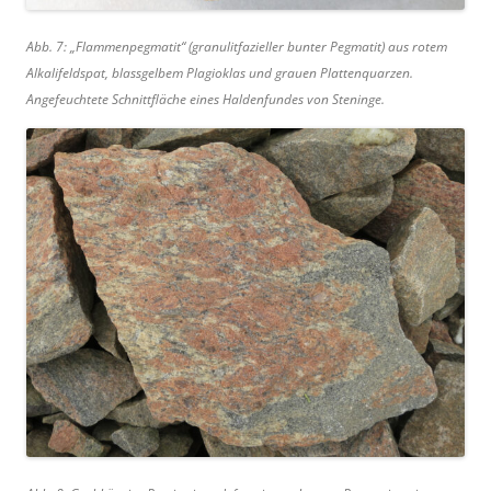
Abb. 7: „Flammenpegmatit“ (granulitfazieller bunter Pegmatit) aus rotem
Alkalifeldspat, blassgelbem Plagioklas und grauen Plattenquarzen.
Angefeuchtete Schnittfläche eines Haldenfundes von Steninge.