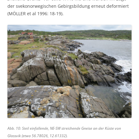
der svekonorwegischen Gebirgsbildung erneut deformiert
(MÖLLER et al 1996: 18-19).
Abb. 10: Steil einfallende, NE-SW streichende Gneise an der Küste von
Glassvik (etwa 56.78026, 12.61332).