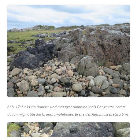
Abb. 17: Links ein dunkler und massiger Amphibolit als Gangmitte, rechts
davon migmatitische Granatamphibolite. Breite des Aufschlusses etwa 5 m.