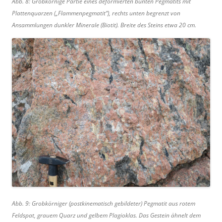
Abb. 8: Grobkörnige Partie eines deformierten bunten Pegmatits mit
Plattenquarzen („Flammenpegmatit“), rechts unten begrenzt von
Ansammlungen dunkler Minerale (Biotit). Breite des Steins etwa 20 cm.
Abb. 9: Grobkörniger (postkinematisch gebildeter) Pegmatit aus rotem
Feldspat, grauem Quarz und gelbem Plagioklas. Das Gestein ähnelt dem