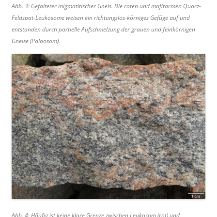
Abb. 3: Gefalteter migmatitischer Gneis. Die roten und mafitarmen Quarz-
Feldspat-Leukosome weisen ein richtungslos-körniges Gefüge auf und
entstanden durch partielle Aufschmelzung der grauen und feinkörnigen
Gneise (Paläosom).
Abb. 4: Häufig ist keine klare Grenze zwischen Leukosom (rot) und