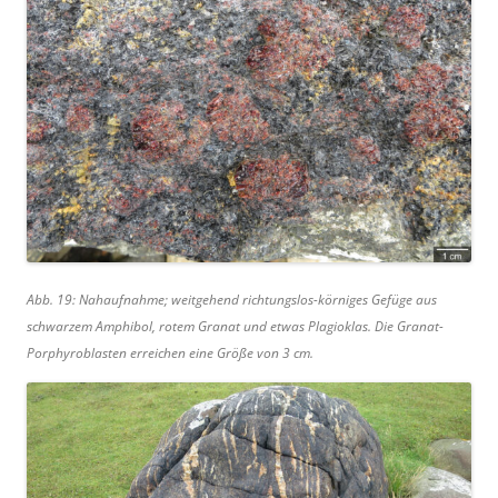
Abb. 19: Nahaufnahme; weitgehend richtungslos-körniges Gefüge aus
schwarzem Amphibol, rotem Granat und etwas Plagioklas. Die Granat-
Porphyroblasten erreichen eine Größe von 3 cm.