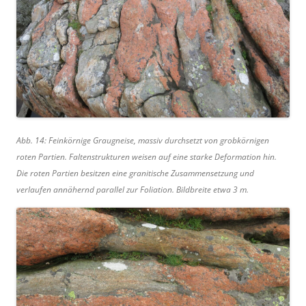
Abb. 14: Feinkörnige Graugneise, massiv durchsetzt von grobkörnigen
roten Partien. Faltenstrukturen weisen auf eine starke Deformation hin.
Die roten Partien besitzen eine granitische Zusammensetzung und
verlaufen annähernd parallel zur Foliation. Bildbreite etwa 3 m.