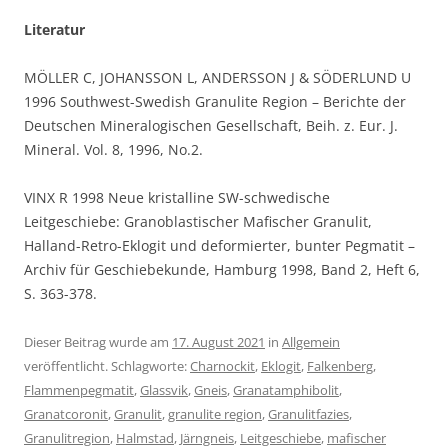
Literatur
MÖLLER C, JOHANSSON L, ANDERSSON J & SÖDERLUND U
1996 Southwest-Swedish Granulite Region – Berichte der
Deutschen Mineralogischen Gesellschaft, Beih. z. Eur. J.
Mineral. Vol. 8, 1996, No.2.
VINX R 1998 Neue kristalline SW-schwedische
Leitgeschiebe: Granoblastischer Mafischer Granulit,
Halland-Retro-Eklogit und deformierter, bunter Pegmatit –
Archiv für Geschiebekunde, Hamburg 1998, Band 2, Heft 6,
S. 363-378.
Dieser Beitrag wurde am
17. August 2021
in
Allgemein
veröffentlicht. Schlagworte:
Charnockit
,
Eklogit
,
Falkenberg
,
Flammenpegmatit
,
Glassvik
,
Gneis
,
Granatamphibolit
,
Granatcoronit
,
Granulit
,
granulite region
,
Granulitfazies
,
Granulitregion
,
Halmstad
,
Järngneis
,
Leitgeschiebe
,
mafischer