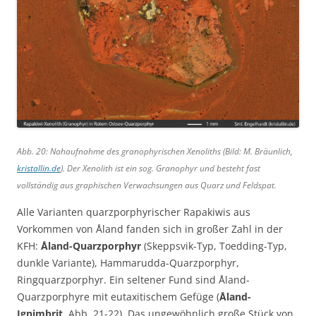
Abb. 20: Nahaufnahme des granophyrischen Xenoliths (Bild: M. Bräunlich,
kristallin.de
). Der Xenolith ist ein sog. Granophyr und besteht fast
vollständig aus graphischen Verwachsungen aus Quarz und Feldspat.
Alle Varianten quarzporphyrischer Rapakiwis aus
Vorkommen von Åland fanden sich in großer Zahl in der
KFH:
Åland-Quarzporphyr
(Skeppsvik-Typ, Toedding-Typ,
dunkle Variante), Hammarudda-Quarzporphyr,
Ringquarzporphyr. Ein seltener Fund sind Åland-
Quarzporphyre mit eutaxitischem Gefüge (
Åland-
Ignimbrit
, Abb. 21-22). Das ungewöhnlich große Stück von