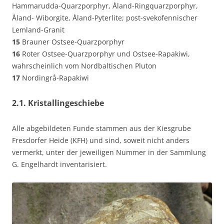
Hammarudda-Quarzporphyr, Åland-Ringquarzporphyr,
Åland- Wiborgite, Åland-Pyterlite; post-svekofennischer
Lemland-Granit
15
Brauner Ostsee-Quarzporphyr
16
Roter Ostsee-Quarzporphyr und Ostsee-Rapakiwi,
wahrscheinlich vom Nordbaltischen Pluton
17
Nordingrå-Rapakiwi
2.1. Kristallingeschiebe
Alle abgebildeten Funde stammen aus der Kiesgrube
Fresdorfer Heide (KFH) und sind, soweit nicht anders
vermerkt, unter der jeweiligen Nummer in der Sammlung
G. Engelhardt inventarisiert.