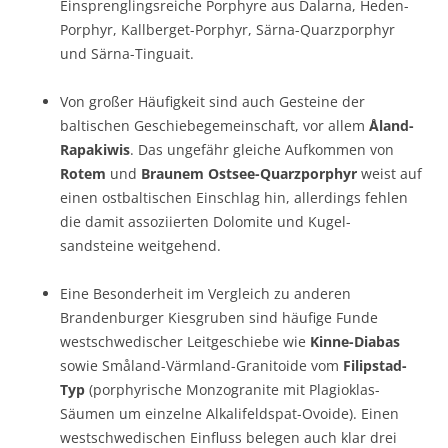
Einsprenglingsreiche Porphyre aus Dalarna, Heden-
Porphyr, Kallberget-Porphyr, Särna-Quarzporphyr
und Särna-Tinguait.
Von großer Häufigkeit sind auch Gesteine der
baltischen Geschiebegemeinschaft, vor allem
Åland-
Rapakiwis
. Das ungefähr gleiche Aufkommen von
Rotem
und
Braunem Ostsee-Quarzporphyr
weist auf
einen ostbaltischen Einschlag hin, allerdings fehlen
die damit assoziierten Dolomite und Kugel-
sandsteine weitgehend.
Eine Besonderheit im Vergleich zu anderen
Brandenburger Kiesgruben sind häufige Funde
westschwedischer Leitgeschiebe wie
Kinne-Diabas
sowie Småland-Värmland-Granitoide vom
Filipstad-
Typ
(porphyrische Monzogranite mit Plagioklas-
Säumen um einzelne Alkalifeldspat-Ovoide). Einen
westschwedischen Einfluss belegen auch klar drei