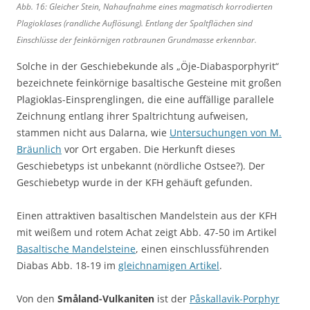
Abb. 16: Gleicher Stein, Nahaufnahme eines magmatisch korrodierten
Plagioklases (randliche Auflösung). Entlang der Spaltflächen sind
Einschlüsse der feinkörnigen rotbraunen Grundmasse erkennbar.
Solche in der Geschiebekunde als „Öje-Diabasporphyrit“
bezeichnete feinkörnige basaltische Gesteine mit großen
Plagioklas-Einsprenglingen, die eine auffällige parallele
Zeichnung entlang ihrer Spaltrichtung aufweisen,
stammen nicht aus Dalarna, wie
Untersuchungen von M.
Bräunlich
vor Ort ergaben. Die Herkunft dieses
Geschiebetyps ist unbekannt (nördliche Ostsee?). Der
Geschiebetyp wurde in der KFH gehäuft gefunden.
Einen attraktiven basaltischen Mandelstein aus der KFH
mit weißem und rotem Achat zeigt Abb. 47-50 im Artikel
Basaltische Mandelsteine
, einen einschlussführenden
Diabas Abb. 18-19 im
gleichnamigen Artikel
.
Von den
Småland-Vulkaniten
ist der
Påskallavik-Porphyr