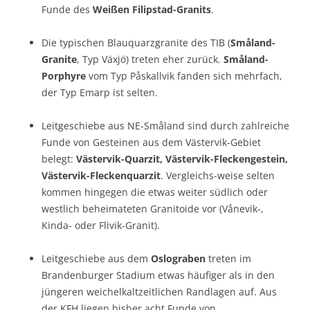
Funde des
Weißen Filipstad-Granits
.
Die typischen Blauquarzgranite des TIB (
Småland-
Granite
, Typ Växjö) treten eher zurück.
Småland-
Porphyre
vom Typ Påskallvik fanden sich mehrfach,
der Typ Emarp ist selten.
Leitgeschiebe aus NE-Småland sind durch zahlreiche
Funde von Gesteinen aus dem Västervik-Gebiet
belegt:
Västervik-Quarzit, Västervik-Fleckengestein,
Västervik-Fleckenquarzit
. Vergleichs-weise selten
kommen hingegen die etwas weiter südlich oder
westlich beheimateten Granitoide vor (Vånevik-,
Kinda- oder Flivik-Granit).
Leitgeschiebe aus dem
Oslograben
treten im
Brandenburger Stadium etwas häufiger als in den
jüngeren weichelkaltzeitlichen Randlagen auf. Aus
der KFH liegen bisher acht Funde von