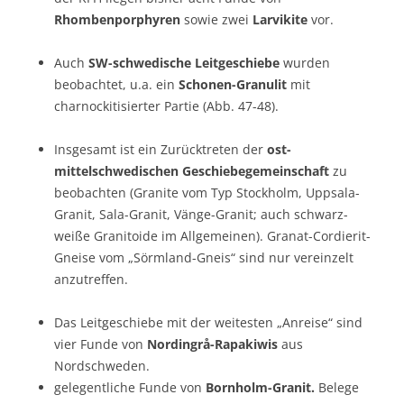
Rhombenporphyren
sowie zwei
Larvikite
vor.
Auch
SW-schwedische Leitgeschiebe
wurden
beobachtet, u.a. ein
Schonen-Granulit
mit
charnockitisierter Partie (Abb. 47-48).
Insgesamt ist ein Zurücktreten der
ost-
mittelschwedischen Geschiebegemeinschaft
zu
beobachten (Granite vom Typ Stockholm, Uppsala-
Granit, Sala-Granit, Vänge-Granit; auch schwarz-
weiße Granitoide im Allgemeinen). Granat-Cordierit-
Gneise vom „Sörmland-Gneis“ sind nur vereinzelt
anzutreffen.
Das Leitgeschiebe mit der weitesten „Anreise“ sind
vier Funde von
Nordingrå-Rapakiwis
aus
Nordschweden.
gelegentliche Funde von
Bornholm-Granit.
Belege