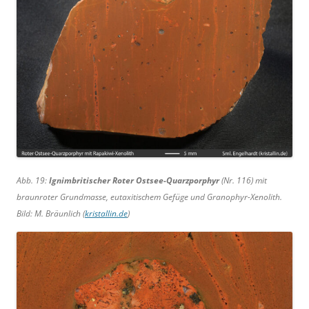
Abb. 19:
Ignimbritischer Roter Ostsee-Quarzporphyr
(Nr. 116) mit
braunroter Grundmasse, eutaxitischem Gefüge und Granophyr-Xenolith.
Bild: M. Bräunlich (
kristallin.de
)