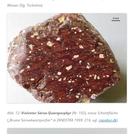
Wasser (Slg. Torbohm).
Abb. 12:
Violetter Särna-Quarzporphyr
(Nr. 103), nasse Schnittfläche
(„Bruine Särnakwartporfier“ in ZANDSTRA 1999: 216, vgl.
rapakivi.dk
).