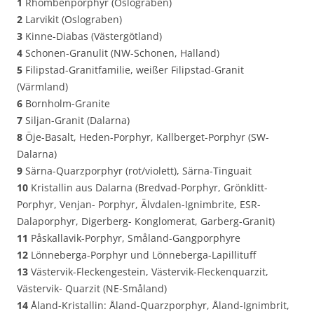
1
Rhombenporphyr (Oslograben)
2
Larvikit (Oslograben)
3
Kinne-Diabas (Västergötland)
4
Schonen-Granulit (NW-Schonen, Halland)
5
Filipstad-Granitfamilie, weißer Filipstad-Granit
(Värmland)
6
Bornholm-Granite
7
Siljan-Granit (Dalarna)
8
Öje-Basalt, Heden-Porphyr, Kallberget-Porphyr (SW-
Dalarna)
9
Särna-Quarzporphyr (rot/violett), Särna-Tinguait
10
Kristallin aus Dalarna (Bredvad-Porphyr, Grönklitt-
Porphyr, Venjan- Porphyr, Älvdalen-Ignimbrite, ESR-
Dalaporphyr, Digerberg- Konglomerat, Garberg-Granit)
11
Påskallavik-Porphyr, Småland-Gangporphyre
12
Lönneberga-Porphyr und Lönneberga-Lapillituff
13
Västervik-Fleckengestein, Västervik-Fleckenquarzit,
Västervik- Quarzit (NE-Småland)
14
Åland-Kristallin: Åland-Quarzporphyr, Åland-Ignimbrit,