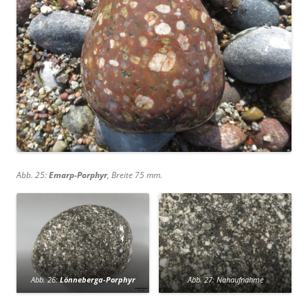
Abb. 25:
Emarp-Porphyr
, Breite 75 mm.
Abb. 26:
Lönneberga-Porphyr
Abb. 27: Nahaufnahme