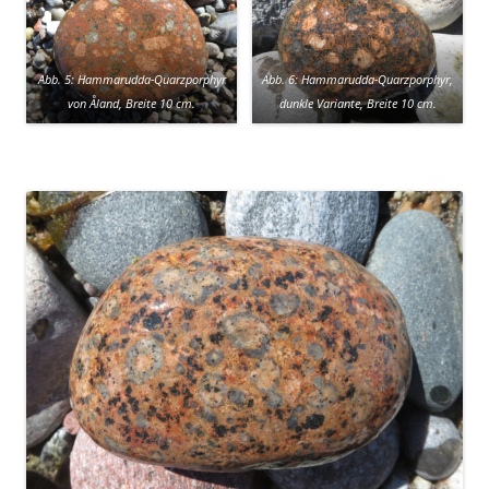
Abb. 5: Hammarudda-Quarzporphyr
Abb. 6: Hammarudda-Quarzporphyr,
von Åland, Breite 10 cm.
dunkle Variante, Breite 10 cm.