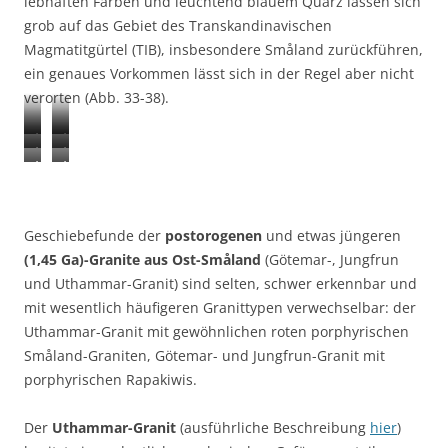
lebhaften Farben und leuchtend blauem Quarz lassen sich
grob auf das Gebiet des Transkandinavischen
Magmatitgürtel (TIB), insbesondere Småland zurückführen,
ein genaues Vorkommen lässt sich in der Regel aber nicht
verorten (Abb. 33-38).
A
A
A
A
b
b
A
A
b
b
b
b
b
b
b
b
.
.
b
b
.
.
3
3
.
.
Geschiebefunde der
postorogenen
und etwas jüngeren
3
3
3
4
3
3
(1,45 Ga)-Granite aus Ost-Småland
(Götemar-, Jungfrun
5
6
:
:
7
8
und Uthammar-Granit) sind selten, schwer erkennbar und
:
:
S
S
:
:
b
e
mit wesentlich häufigeren Granittypen verwechselbar: der
m
m
S
G
r
i
Uthammar-Granit mit gewöhnlichen roten porphyrischen
å
å
m
r
e
n
Småland-Graniten, Götemar- und Jungfrun-Granit mit
l
l
å
e
k
s
porphyrischen Rapakiwis.
a
a
l
n
z
p
n
n
a
z
i
r
d
d
Der
Uthammar-Granit
(ausführliche Beschreibung
hier
)
n
e
ö
e
-
-