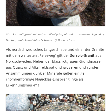
Abb. 15: Biotitgranit mit weißem Alkalifeldspat und rotbraunem Plagioklas,
Herkunft unbekannt (Mittelschweden?). Breite 9,5 cm.
Als nordschwedisches Leitgeschiebe und einer der Granite
mit dem weitesten „Reiseweg“ gilt der
Sorsele-Granit
aus
Nordschweden. Neben der blass rotgrauen Grundmasse
aus Quarz und Alkalifeldspat und größeren und runden
Ansammlungen dunkler Minerale gelten einige
rhombenförmige Plagioklas-Einsprenglinge als
Erkennungsmerkmal.