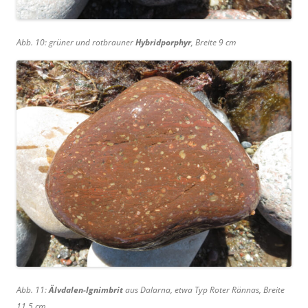
Abb. 10: grüner und rotbrauner
Hybridporphyr
, Breite 9 cm
Abb. 11:
Älvdalen-Ignimbrit
aus Dalarna, etwa Typ Roter Rännas, Breite
11,5 cm.