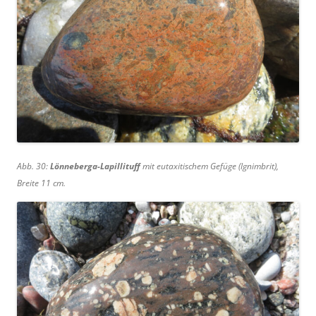
Abb. 30:
Lönneberga-Lapillituff
mit eutaxitischem Gefüge (Ignimbrit),
Breite 11 cm.