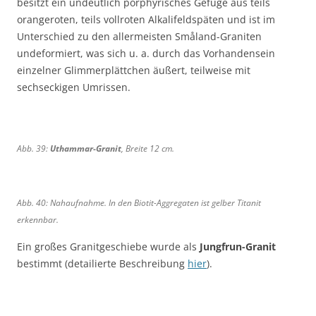
besitzt ein undeutlich porphyrisches Gefüge aus teils
d
G
s
n
P
P
?
a
orangeroten, teils vollroten Alkalifeldspäten und ist im
e
g
o
o
-
n
Unterschied zu den allermeisten Småland-Graniten
r
l
r
r
G
g
undeformiert, was sich u. a. durch das Vorhandensein
S
i
p
p
r
p
einzelner Glimmerplättchen äußert, teilweise mit
m
n
h
h
a
o
å
g
sechseckigen Umrissen.
y
y
n
r
l
s
r
r
i
p
a
r
,
,
t
h
n
e
B
B
p
y
d
i
Abb. 39:
Uthammar-Granit
, Breite 12 cm.
r
r
o
r
-
c
e
e
r
-
P
h
i
i
p
G
o
e
t
t
Abb. 40: Nahaufnahme. In den Biotit-Aggregaten ist gelber Titanit
h
r
r
r
e
e
erkennbar.
y
a
p
S
1
1
r
n
h
m
Ein großes Granitgeschiebe wurde als
Jungfrun-Granit
5
1
,
i
y
å
c
c
bestimmt (detailierte Beschreibung
hier
).
B
t
r
l
m
m
r
,
,
a
e
B
B
n
i
r