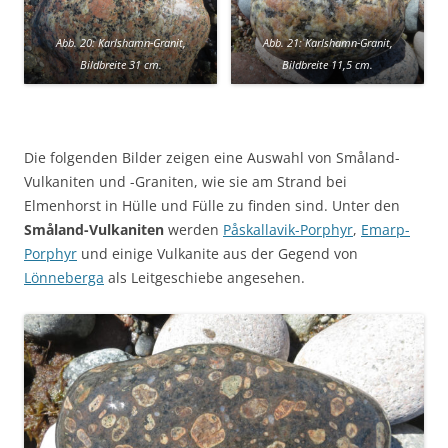
Abb. 20: Karlshamn-Granit,
Abb. 21: Karlshamn-Granit,
Bildbreite 31 cm.
Bildbreite 11,5 cm.
Die folgenden Bilder zeigen eine Auswahl von Småland-
Vulkaniten und -Graniten, wie sie am Strand bei
Elmenhorst in Hülle und Fülle zu finden sind. Unter den
Småland-Vulkaniten
werden
Påskallavik-Porphyr
,
Emarp-
Porphyr
und einige Vulkanite aus der Gegend von
Lönneberga
als Leitgeschiebe angesehen.