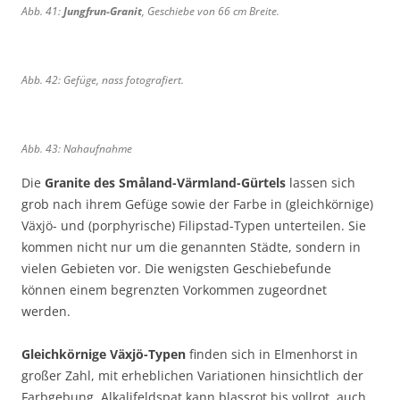
r
d
Abb. 41:
Jungfrun-Granit
, Geschiebe von 66 cm Breite.
t
e
e
-
e
i
i
P
1
t
t
o
3
e
Abb. 42: Gefüge, nass fotografiert.
e
r
c
1
1
p
m
1
2
h
c
c
y
Abb. 43: Nahaufnahme
m
m
r
,
Die
Granite des Småland-Värmland-Gürtels
lassen sich
B
grob nach ihrem Gefüge sowie der Farbe in (gleichkörnige)
r
Växjö- und (porphyrische) Filipstad-Typen unterteilen. Sie
e
kommen nicht nur um die genannten Städte, sondern in
i
vielen Gebieten vor. Die wenigsten Geschiebefunde
t
können einem begrenzten Vorkommen zugeordnet
e
werden.
9
,
Gleichkörnige Växjö-Typen
finden sich in Elmenhorst in
5
großer Zahl, mit erheblichen Variationen hinsichtlich der
c
Farbgebung. Alkalifeldspat kann blassrot bis vollrot, auch
m