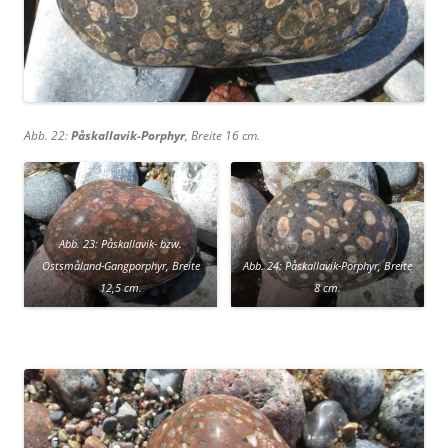
Abb. 22:
Påskallavik-Porphyr
, Breite 16 cm.
Abb. 23: Påskallavik- bzw.
Ostsmåland-Gangporphyr, Breite
Abb. 24: Påskallavik-Porphyr, Breite
12,5 cm.
8 cm.