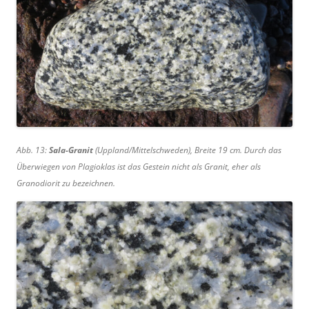
Abb. 13:
Sala-Granit
(Uppland/Mittelschweden), Breite 19 cm. Durch das
Überwiegen von Plagioklas ist das Gestein nicht als Granit, eher als
Granodiorit zu bezeichnen.