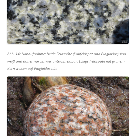
Abb. 14: Nahaufnahme; beide Feldspäte (Kalifeldspat und Plagioklas) sind
weiß und daher nur schwer unterscheidbar. Eckige Feldspäte mit grünem
Kern weisen auf Plagioklas hin.