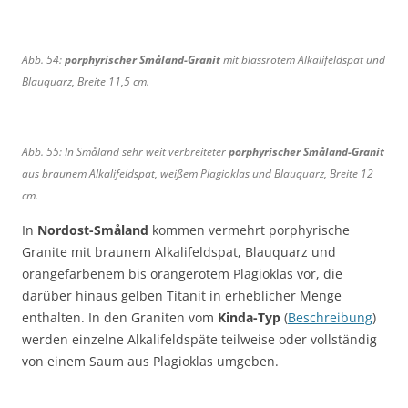
e
e
r
t
i
n
1
1
a
e
t
i
1
2
n
1
,
t
Abb. 54:
porphyrischer Småland-Granit
mit blassrotem Alkalifeldspat und
,
c
i
0
B
,
Blauquarz, Breite 11,5 cm.
5
m
t
c
r
B
c
m
e
r
m
i
e
Abb. 55: In Småland sehr weit verbreiteter
porphyrischer Småland-Granit
t
i
aus braunem Alkalifeldspat, weißem Plagioklas und Blauquarz, Breite 12
e
t
cm.
9
e
c
1
In
Nordost-Småland
kommen vermehrt porphyrische
m
3
Granite mit braunem Alkalifeldspat, Blauquarz und
c
orangefarbenem bis orangerotem Plagioklas vor, die
m
darüber hinaus gelben Titanit in erheblicher Menge
enthalten. In den Graniten vom
Kinda-Typ
(
Beschreibung
)
werden einzelne Alkalifeldspäte teilweise oder vollständig
von einem Saum aus Plagioklas umgeben.