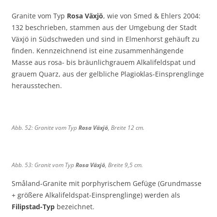
b
b
.
.
4
4
.
.
Granite vom Typ
Rosa Växjö
, wie von Smed & Ehlers 2004:
4
4
6
7
5
5
132 beschrieben, stammen aus der Umgebung der Stadt
8
9
:
:
0
1
Växjö in Südschweden und sind in Elmenhorst gehäuft zu
:
:
b
V
:
:
R
R
finden. Kennzeichnend ist eine zusammenhängende
l
ä
G
G
o
o
Masse aus rosa- bis bräunlichgrauem Alkalifeldspat und
a
x
r
r
t
t
grauem Quarz, aus der gelbliche Plagioklas-Einsprenglinge
s
j
a
a
e
e
herausstechen.
s
ö
u
u
r
r
r
-
e
e
V
V
o
G
r
r
ä
ä
t
r
V
V
x
x
Abb. 52: Granite vom Typ
Rosa Växjö
, Breite 12 cm.
e
a
ä
ä
j
j
r
n
x
x
ö
ö
V
i
j
j
,
,
ä
t
ö
ö
Abb. 53: Granit vom Typ
Rosa Växjö
, Breite 9,5 cm.
B
B
x
,
-
?
r
r
j
B
Småland-Granite mit porphyrischem Gefüge (Grundmasse
G
-
e
e
ö
r
+ größere Alkalifeldspat-Einsprenglinge) werden als
r
G
i
i
-
e
a
r
Filipstad-Typ
bezeichnet.
t
t
G
i
n
a