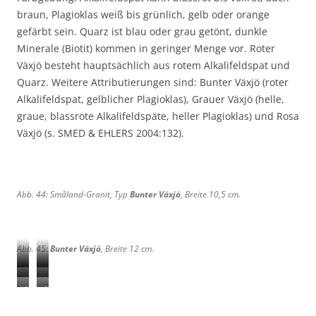
braun, Plagioklas weiß bis grünlich, gelb oder orange
gefärbt sein. Quarz ist blau oder grau getönt, dunkle
Minerale (Biotit) kommen in geringer Menge vor. Roter
Växjö besteht hauptsächlich aus rotem Alkalifeldspat und
Quarz. Weitere Attributierungen sind: Bunter Växjö (roter
Alkalifeldspat, gelblicher Plagioklas), Grauer Växjö (helle,
graue, blassrote Alkalifeldspäte, heller Plagioklas) und Rosa
Växjö (s. SMED & EHLERS 2004:132).
Abb. 44: Småland-Granit, Typ
Bunter Växjö
, Breite 10,5 cm.
Abb. 45:
Bunter Växjö
, Breite 12 cm.
A
A
A
A
b
b
A
A
b
b
b
b
b
b
b
b
.
.