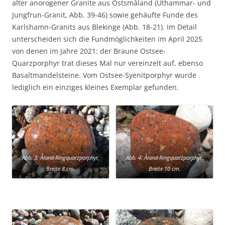
alter anorogener Granite aus Ostsmåland (Uthammar- und
Jungfrun-Granit, Abb. 39-46) sowie gehäufte Funde des
Karlshamn-Granits aus Blekinge (Abb. 18-21). Im Detail
unterscheiden sich die Fundmöglichkeiten im April 2025
von denen im Jahre 2021: der Braune Ostsee-
Quarzporphyr trat dieses Mal nur vereinzelt auf, ebenso
Basaltmandelsteine. Vom Ostsee-Syenitporphyr wurde
lediglich ein einziges kleines Exemplar gefunden.
Abb. 3: Åland-Ringquarzporphyr,
Abb. 4: Åland-Ringquarzporphyr,
Breite 8 cm.
Breite 10 cm.